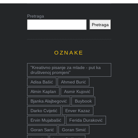
Pretraga
Pretraga
OZNAKE
"Kreativno pisanje za mlade - put ka
društvenoj promjeni"
Adisa Bašić
Ahmed Burić
Almin Kaplan
Asmir Kujović
Bjanka Alajbegović
Buybook
Darko Cvijetić
Enver Kazaz
Ervin Mujabašić
Ferida Duraković
Goran Sarić
Goran Simić