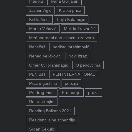
Intervju
Ivana Golijanin
Jasmin Agić
Kratka priča
Kritika/esej
Lejla Kalamujić
Marko Vešović
Melida Travančić
Međunarodni dan pisaca u zatvoru
Natječaji
nedžad ibrahimović
Nenad Veličković
Novi Izraz
Omer Ć. Ibrahimagić
O penovcima
PEN BiH
PEN INTERNATIONAL
Pisci u gostima
poezija
Predrag Finci
Promocije
proza
Rat u Ukrajini
Reading Balkans 2021
Rezidencijalne stipendije
Srđan Sekulić