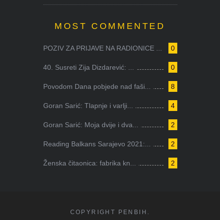
MOST COMMENTED
POZIV ZA PRIJAVE NA RADIONICE ...
0
40. Susreti Zija Dizdarević: ...
0
Povodom Dana pobjede nad faši...
8
Goran Sarić: Tlapnje i varlji...
4
Goran Sarić: Moja dvije i dva...
2
Reading Balkans Sarajevo 2021:...
2
Ženska čitaonica: fabrika kn...
2
COPYRIGHT PENBIH.