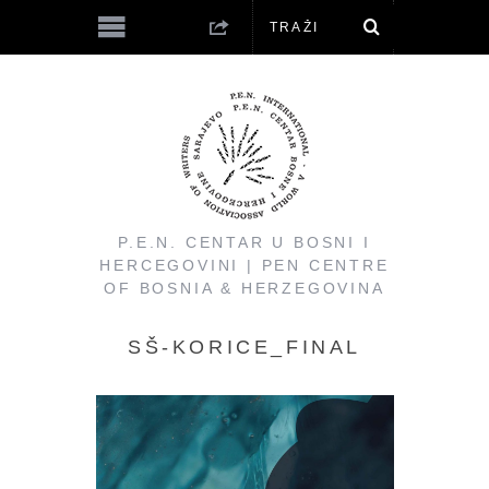
P.E.N. CENTAR U BOSNI I
HERCEGOVINI | PEN CENTRE
OF BOSNIA & HERZEGOVINA
SŠ-KORICE_FINAL