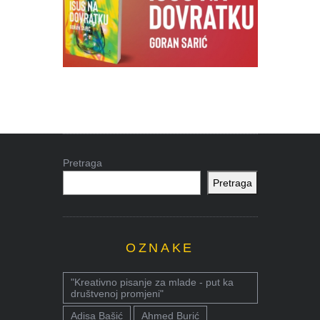
Pretraga
Pretraga
OZNAKE
"Kreativno pisanje za mlade - put ka
društvenoj promjeni"
Adisa Bašić
Ahmed Burić