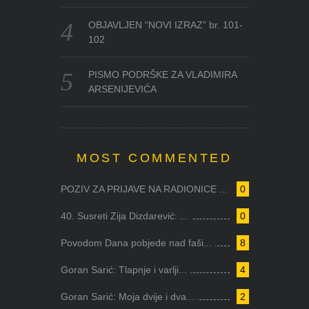
OBJAVLJEN “NOVI IZRAZ” br. 101-
102
PISMO PODRŠKE ZA VLADIMIRA
ARSENIJEVIĆA
MOST COMMENTED
POZIV ZA PRIJAVE NA RADIONICE ...
0
40. Susreti Zija Dizdarević: ...
0
Povodom Dana pobjede nad faši...
8
Goran Sarić: Tlapnje i varlji...
4
Goran Sarić: Moja dvije i dva...
2