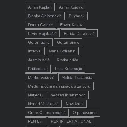
Almin Kaplan
Asmir Kujović
Bjanka Alajbegović
Buybook
Darko Cvijetić
Enver Kazaz
Ervin Mujabašić
Ferida Duraković
Goran Sarić
Goran Simić
Intervju
Ivana Golijanin
Jasmin Agić
Kratka priča
Kritika/esej
Lejla Kalamujić
Marko Vešović
Melida Travančić
Međunarodni dan pisaca u zatvoru
Natječaji
nedžad ibrahimović
Nenad Veličković
Novi Izraz
Omer Ć. Ibrahimagić
O penovcima
PEN BiH
PEN INTERNATIONAL