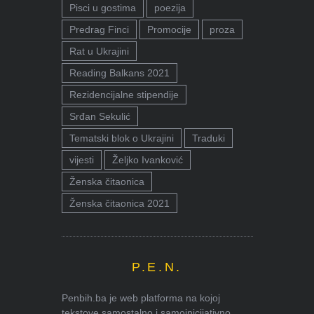
Pisci u gostima
poezija
Predrag Finci
Promocije
proza
Rat u Ukrajini
Reading Balkans 2021
Rezidencijalne stipendije
Srđan Sekulić
Tematski blok o Ukrajini
Traduki
vijesti
Željko Ivanković
Ženska čitaonica
Ženska čitaonica 2021
P.E.N.
Penbih.ba je web platforma na kojoj
tekstove samostalno i samoinicijativno