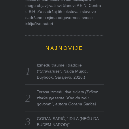
mogu objavljivati svi članovi P.E.N. Centra
u BiH. Za sadržaj tih tekstova i stavove
sadržane u njima odgovornost snose
isključivo autori.
NAJNOVIJE
Između traume i tradicije
(“Stravaruše”, Naida Mujkić,
Buybook, Sarajevo, 2026.)
Terasa između dva svijeta
(Prikaz
zbirke pjesama “Kao da zidu
govorim”, autora Gorana Sarića)
GORAN SARIĆ, “IDILA (NEĆU DA
BUDEM NAROD)”