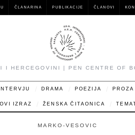
-U
ČLANARINA
PUBLIKACIJE
ČLANOVI
KON
NI I HERCEGOVINI | PEN CENTRE OF 
INTERVJU
DRAMA
POEZIJA
PROZA
OVI IZRAZ
ŽENSKA ČITAONICA
TEMAT
MARKO-VESOVIC