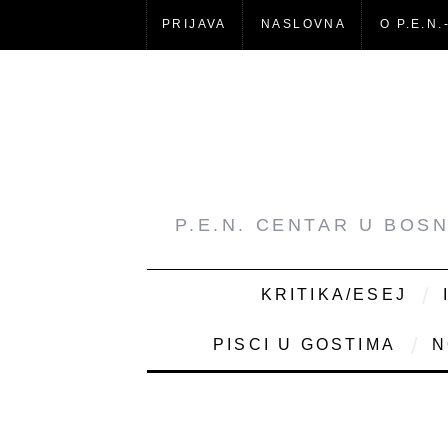
PRIJAVA
NASLOVNA
O P.E.N.
P.E.N. CENTAR U BOS
KRITIKA/ESEJ
PISCI U GOSTIMA
N