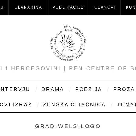
-U
ČLANARINA
PUBLIKACIJE
ČLANOVI
KON
NI I HERCEGOVINI | PEN CENTRE OF 
INTERVJU
DRAMA
POEZIJA
PROZA
OVI IZRAZ
ŽENSKA ČITAONICA
TEMAT
GRAD-WELS-LOGO