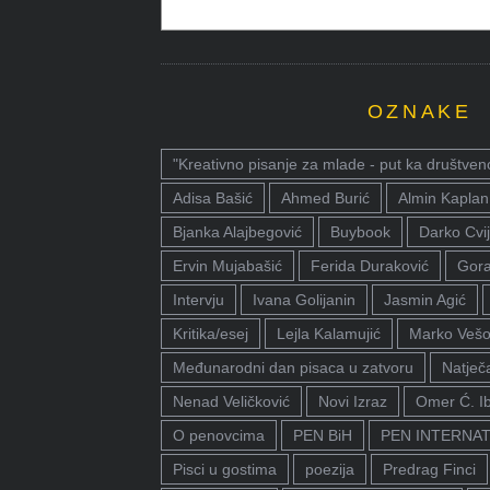
OZNAKE
"Kreativno pisanje za mlade - put ka društven
Adisa Bašić
Ahmed Burić
Almin Kaplan
Bjanka Alajbegović
Buybook
Darko Cvij
Ervin Mujabašić
Ferida Duraković
Gora
Intervju
Ivana Golijanin
Jasmin Agić
Kritika/esej
Lejla Kalamujić
Marko Vešo
Međunarodni dan pisaca u zatvoru
Natječa
Nenad Veličković
Novi Izraz
Omer Ć. I
O penovcima
PEN BiH
PEN INTERNA
Pisci u gostima
poezija
Predrag Finci