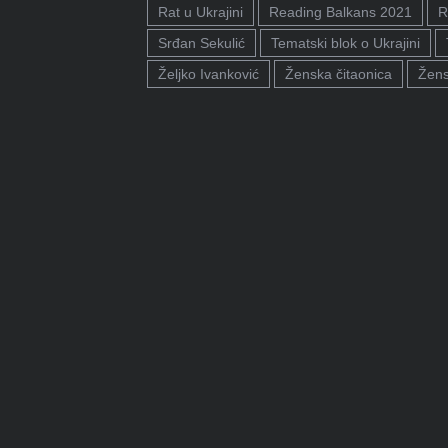
Rat u Ukrajini
Reading Balkans 2021
R
Srđan Sekulić
Tematski blok o Ukrajini
Željko Ivanković
Ženska čitaonica
Žens