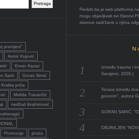
Pretraga
Penbih.ba je web platforma na 
mogu objavljivati svi članovi P
stavove sadržane u njima odgov
oj promjeni"
N
Asmir Kujović
etić
Enver Kazaz
Između traume i tra
Sarajevo, 2026.)
n Sarić
Goran Simić
Kratka priča
Terasa između dva 
vić
Melida Travančić
govorim”, autora G
ji
nedžad ibrahimović
GORAN SARIĆ, “I
brahimagić
TIONAL
OBJAVLJEN “NOVI 
Promocije
proza