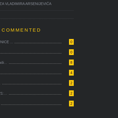
ZA VLADIMIRA ARSENIJEVIĆA
 COMMENTED
ICE ...
0
0
i...
8
4
.
2
1:...
2
2