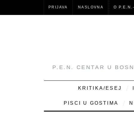
PRIJAVA
NASLOVNA
O P.E.N.
P.E.N. CENTAR U BOS
KRITIKA/ESEJ
PISCI U GOSTIMA
N