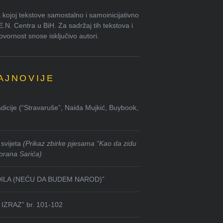
kojoj tekstove samostalno i samoinicijativno
.E.N. Centra u BiH. Za sadržaj tih tekstova i
ornost snose isključivo autori.
AJNOVIJE
dicije (“Stravaruše”, Naida Mujkić, Buybook,
svijeta
(Prikaz zbirke pjesama “Kao da zidu
orana Sarića)
DILA (NEĆU DA BUDEM NAROD)”
IZRAZ” br. 101-102