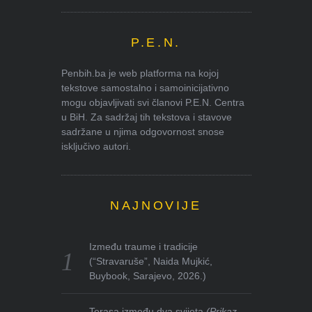
P.E.N.
Penbih.ba je web platforma na kojoj
tekstove samostalno i samoinicijativno
mogu objavljivati svi članovi P.E.N. Centra
u BiH. Za sadržaj tih tekstova i stavove
sadržane u njima odgovornost snose
isključivo autori.
NAJNOVIJE
Između traume i tradicije
(“Stravaruše”, Naida Mujkić,
Buybook, Sarajevo, 2026.)
Terasa između dva svijeta
(Prikaz