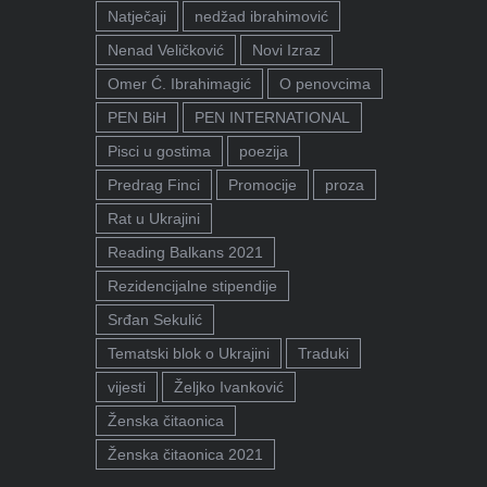
Natječaji
nedžad ibrahimović
Nenad Veličković
Novi Izraz
Omer Ć. Ibrahimagić
O penovcima
PEN BiH
PEN INTERNATIONAL
Pisci u gostima
poezija
Predrag Finci
Promocije
proza
Rat u Ukrajini
Reading Balkans 2021
Rezidencijalne stipendije
Srđan Sekulić
Tematski blok o Ukrajini
Traduki
vijesti
Željko Ivanković
Ženska čitaonica
Ženska čitaonica 2021