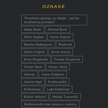
OZNAKE
"Kreativno pisanje za mlade - put ka
društvenoj promjeni"
Adisa Bašić
Ahmed Burić
Almin Kaplan
Asmir Kujović
Bjanka Alajbegović
Buybook
Darko Cvijetić
Enver Kazaz
Ervin Mujabašić
Ferida Duraković
Goran Sarić
Goran Simić
Intervju
Ivana Golijanin
Jasmin Agić
Kratka priča
Kritika/esej
Lejla Kalamujić
Marko Vešović
Melida Travančić
Međunarodni dan pisaca u zatvoru