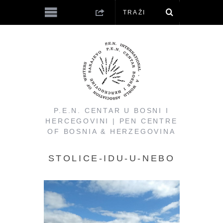
P.E.N. CENTAR U BOSNI I
HERCEGOVINI | PEN CENTRE
OF BOSNIA & HERZEGOVINA
STOLICE-IDU-U-NEBO