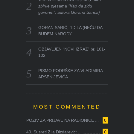
zbirke pjesama “Kao da zidu
govorim”, autora Gorana Sarića)
GORAN SARIĆ, “IDILA (NEĆU DA
BUDEM NAROD)”
OBJAVLJEN “NOVI IZRAZ” br. 101-
102
PISMO PODRŠKE ZA VLADIMIRA
ARSENIJEVIĆA
MOST COMMENTED
POZIV ZA PRIJAVE NA RADIONICE ...
0
40. Susreti Zija Dizdarević: ...
0