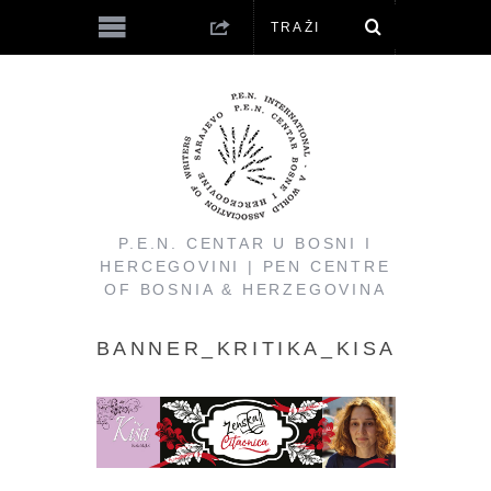
P.E.N. CENTAR U BOSNI I
HERCEGOVINI | PEN CENTRE
OF BOSNIA & HERZEGOVINA
BANNER_KRITIKA_KISA