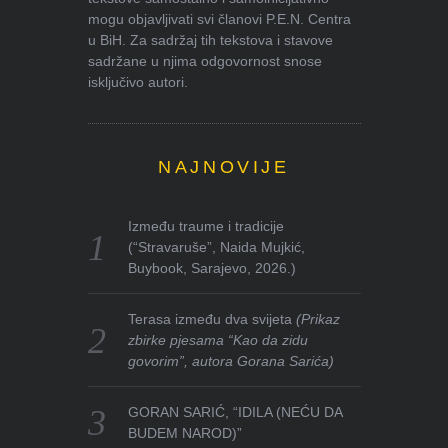
mogu objavljivati svi članovi P.E.N. Centra
u BiH. Za sadržaj tih tekstova i stavove
sadržane u njima odgovornost snose
isključivo autori.
NAJNOVIJE
Između traume i tradicije
(“Stravaruše”, Naida Mujkić,
Buybook, Sarajevo, 2026.)
Terasa između dva svijeta
(Prikaz
zbirke pjesama “Kao da zidu
govorim”, autora Gorana Sarića)
GORAN SARIĆ, “IDILA (NEĆU DA
BUDEM NAROD)”