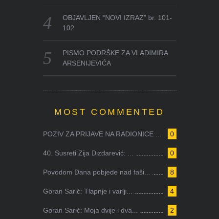
OBJAVLJEN “NOVI IZRAZ” br. 101-
102
PISMO PODRŠKE ZA VLADIMIRA
ARSENIJEVIĆA
MOST COMMENTED
POZIV ZA PRIJAVE NA RADIONICE ...
0
40. Susreti Zija Dizdarević: ...
0
Povodom Dana pobjede nad faši...
8
Goran Sarić: Tlapnje i varlji...
4
Goran Sarić: Moja dvije i dva...
2