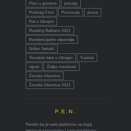
Pisci u gostima
poezija
Predrag Finci
Promocije
proza
Rat u Ukrajini
Reading Balkans 2021
Rezidencijalne stipendije
Srđan Sekulić
Tematski blok o Ukrajini
Traduki
vijesti
Željko Ivanković
Ženska čitaonica
Ženska čitaonica 2021
P.E.N.
Penbih.ba je web platforma na kojoj
tekstove samostalno i samoinicijativno