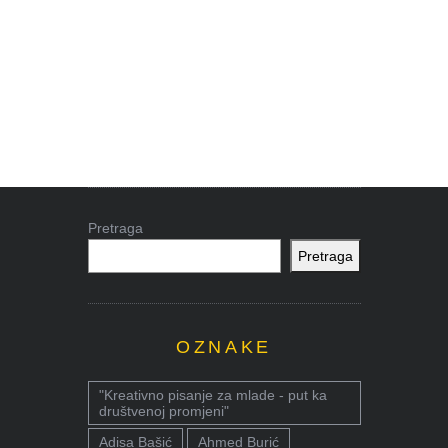
Pretraga
Pretraga
OZNAKE
"Kreativno pisanje za mlade - put ka
društvenoj promjeni"
Adisa Bašić
Ahmed Burić