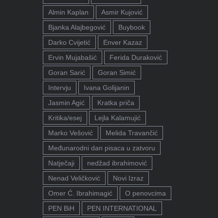
Almin Kaplan
Asmir Kujović
Bjanka Alajbegović
Buybook
Darko Cvijetić
Enver Kazaz
Ervin Mujabašić
Ferida Duraković
Goran Sarić
Goran Simić
Intervju
Ivana Golijanin
Jasmin Agić
Kratka priča
Kritika/esej
Lejla Kalamujić
Marko Vešović
Melida Travančić
Međunarodni dan pisaca u zatvoru
Natječaji
nedžad ibrahimović
Nenad Veličković
Novi Izraz
Omer Ć. Ibrahimagić
O penovcima
PEN BiH
PEN INTERNATIONAL