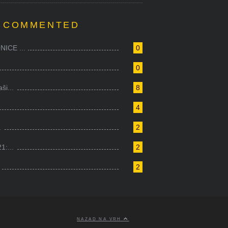
 COMMENTED
ICE ...
0
0
i...
8
4
.
2
1:...
2
2
NAZAD NA VRH