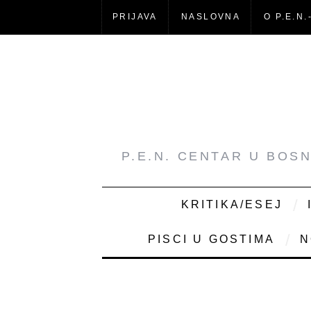
PRIJAVA
NASLOVNA
O P.E.N.
P.E.N. CENTAR U BOS
KRITIKA/ESEJ
PISCI U GOSTIMA
N