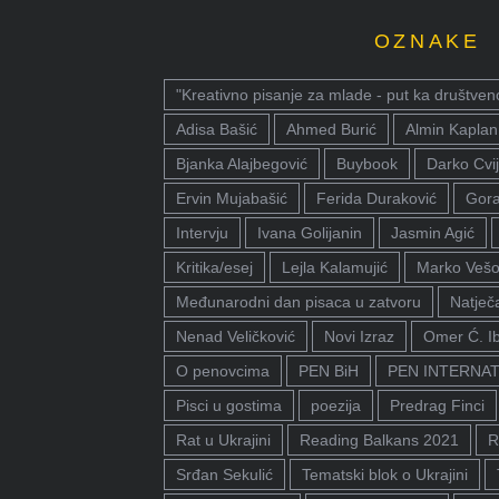
OZNAKE
"Kreativno pisanje za mlade - put ka društven
Adisa Bašić
Ahmed Burić
Almin Kaplan
Bjanka Alajbegović
Buybook
Darko Cvij
Ervin Mujabašić
Ferida Duraković
Gora
Intervju
Ivana Golijanin
Jasmin Agić
Kritika/esej
Lejla Kalamujić
Marko Vešo
Međunarodni dan pisaca u zatvoru
Natječa
Nenad Veličković
Novi Izraz
Omer Ć. I
O penovcima
PEN BiH
PEN INTERNA
Pisci u gostima
poezija
Predrag Finci
Rat u Ukrajini
Reading Balkans 2021
R
Srđan Sekulić
Tematski blok o Ukrajini