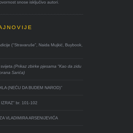
ornost snose isključivo autori.
AJNOVIJE
dicije (“Stravaruše”, Naida Mujkić, Buybook,
svijeta
(Prikaz zbirke pjesama “Kao da zidu
orana Sarića)
DILA (NEĆU DA BUDEM NAROD)”
IZRAZ” br. 101-102
ZA VLADIMIRA ARSENIJEVIĆA