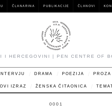
-U
ČLANARINA
PUBLIKACIJE
ČLANOVI
KON
NI I HERCEGOVINI | PEN CENTRE OF 
INTERVJU
DRAMA
POEZIJA
PROZA
OVI IZRAZ
ŽENSKA ČITAONICA
TEMAT
0001