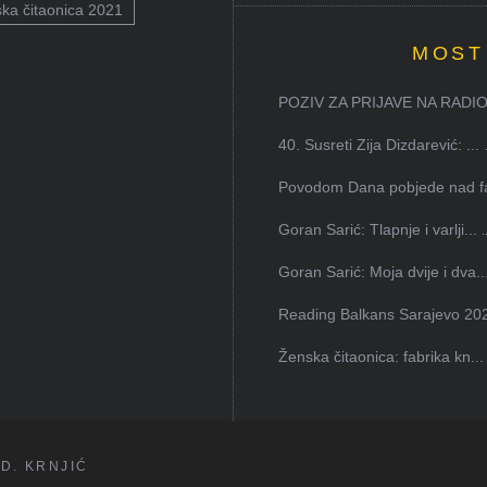
ka čitaonica 2021
MOST
POZIV ZA PRIJAVE NA RADION
40. Susreti Zija Dizdarević: ...
Povodom Dana pobjede nad faš
Goran Sarić: Tlapnje i varlji...
Goran Sarić: Moja dvije i dva..
Reading Balkans Sarajevo 202
Ženska čitaonica: fabrika kn...
D. KRNJIĆ