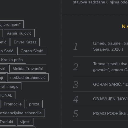
stavove sadržane u njima odgov
oj promjeni"
N
Asmir Kujović
etić
Enver Kazaz
Između traume i tra
Sarajevo, 2026.)
n Sarić
Goran Simić
Kratka priča
Terasa između dva 
vić
Melida Travančić
govorim”, autora G
ji
nedžad ibrahimović
GORAN SARIĆ, “I
brahimagić
TIONAL
OBJAVLJEN “NOVI 
Promocije
proza
ezidencijalne stipendije
PISMO PODRŠKE 
Traduki
vijesti