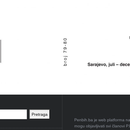
Pretraga
Penbih.ba je web platforma na 
mogu objavljivati svi članovi P