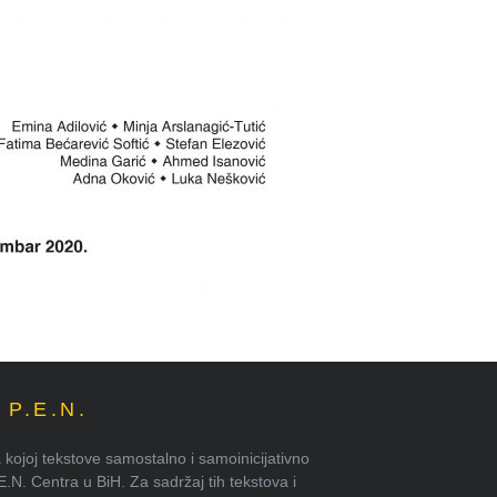
P.E.N.
kojoj tekstove samostalno i samoinicijativno
.E.N. Centra u BiH. Za sadržaj tih tekstova i