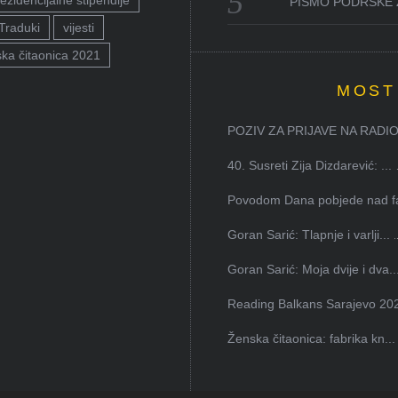
ezidencijalne stipendije
PISMO PODRŠKE 
Traduki
vijesti
ka čitaonica 2021
MOST
POZIV ZA PRIJAVE NA RADION
40. Susreti Zija Dizdarević: ...
Povodom Dana pobjede nad faš
Goran Sarić: Tlapnje i varlji...
Goran Sarić: Moja dvije i dva..
Reading Balkans Sarajevo 202
Ženska čitaonica: fabrika kn...