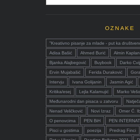
OZNAKE
"Kreativno pisanje za mlade - put ka društven
Adisa Bašić
Ahmed Burić
Almin Kaplan
Bjanka Alajbegović
Buybook
Darko Cvij
Ervin Mujabašić
Ferida Duraković
Gora
Intervju
Ivana Golijanin
Jasmin Agić
Kritika/esej
Lejla Kalamujić
Marko Vešo
Međunarodni dan pisaca u zatvoru
Natječa
Nenad Veličković
Novi Izraz
Omer Ć. I
O penovcima
PEN BiH
PEN INTERNA
Pisci u gostima
poezija
Predrag Finci