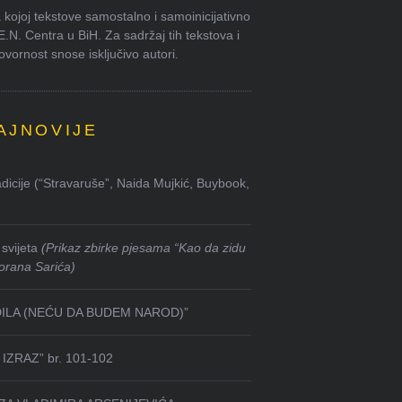
kojoj tekstove samostalno i samoinicijativno
.E.N. Centra u BiH. Za sadržaj tih tekstova i
ornost snose isključivo autori.
AJNOVIJE
dicije (“Stravaruše”, Naida Mujkić, Buybook,
svijeta
(Prikaz zbirke pjesama “Kao da zidu
orana Sarića)
DILA (NEĆU DA BUDEM NAROD)”
IZRAZ” br. 101-102