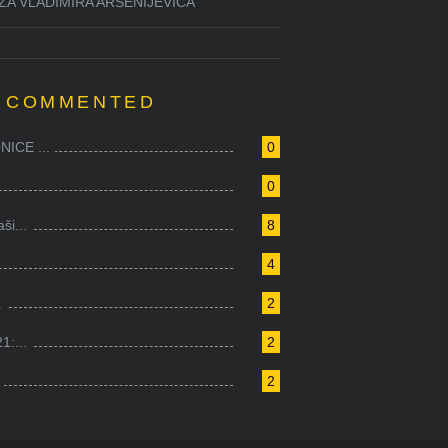
ZA VLADIMIRA ARSENIJEVIĆA
 COMMENTED
ICE ...
0
0
i...
8
4
.
2
1:...
2
2