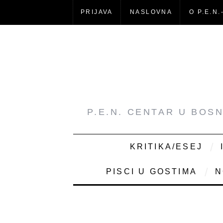
PRIJAVA
NASLOVNA
O P.E.N.
P.E.N. CENTAR U BOS
KRITIKA/ESEJ
PISCI U GOSTIMA
N