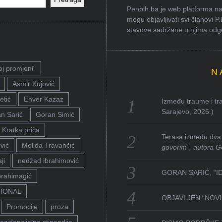
Penbih.ba je web platforma na 
mogu objavljivati svi članovi P
stavove sadržane u njima odgov
oj promjeni"
N
Asmir Kujović
etić
Enver Kazaz
Između traume i tra
Sarajevo, 2026.)
n Sarić
Goran Simić
Kratka priča
Terasa između dva 
vić
Melida Travančić
govorim”, autora G
ji
nedžad ibrahimović
GORAN SARIĆ, “I
brahimagić
TIONAL
OBJAVLJEN “NOVI 
Promocije
proza