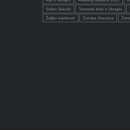
Rat u Ukrajini
Reading Balkans 2021
R
Srđan Sekulić
Tematski blok o Ukrajini
Željko Ivanković
Ženska čitaonica
Žens