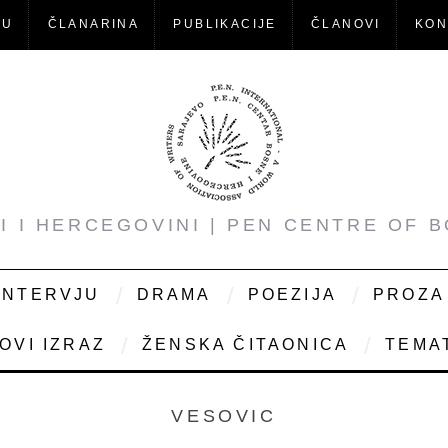
-U
ČLANARINA
PUBLIKACIJE
ČLANOVI
KON
NI I HERCEGOVINI | PEN CENTRE OF 
INTERVJU
DRAMA
POEZIJA
PROZA
OVI IZRAZ
ŽENSKA ČITAONICA
TEMAT
VESOVIC