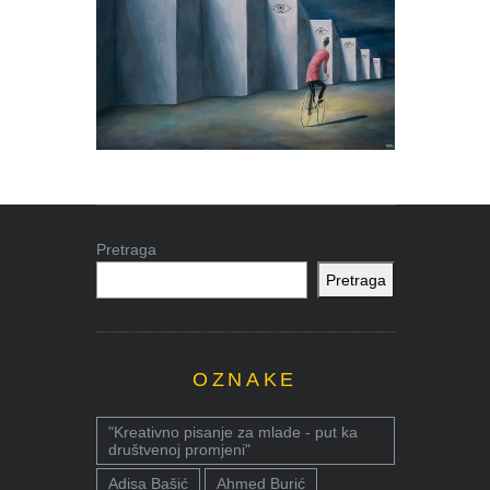
Pretraga
Pretraga
OZNAKE
"Kreativno pisanje za mlade - put ka
društvenoj promjeni"
Adisa Bašić
Ahmed Burić