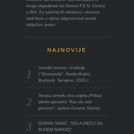
mogu objavljivati svi članovi P.E.N. Centra
u BiH. Za sadržaj tih tekstova i stavove
sadržane u njima odgovornost snose
isključivo autori.
NAJNOVIJE
Između traume i tradicije
(“Stravaruše”, Naida Mujkić,
Buybook, Sarajevo, 2026.)
Terasa između dva svijeta
(Prikaz
zbirke pjesama “Kao da zidu
govorim”, autora Gorana Sarića)
GORAN SARIĆ, “IDILA (NEĆU DA
BUDEM NAROD)”