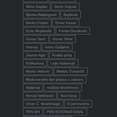
Almin Kaplan
Asmir Kujović
Bjanka Alajbegović
Buybook
Darko Cvijetić
Enver Kazaz
Ervin Mujabašić
Ferida Duraković
Goran Sarić
Goran Simić
Intervju
Ivana Golijanin
Jasmin Agić
Kratka priča
Kritika/esej
Lejla Kalamujić
Marko Vešović
Melida Travančić
Međunarodni dan pisaca u zatvoru
Natječaji
nedžad ibrahimović
Nenad Veličković
Novi Izraz
Omer Ć. Ibrahimagić
O penovcima
PEN BiH
PEN INTERNATIONAL