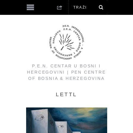
P.E.N. CENTAR U BOSNI I
HERCEGOVINI | PEN CENTRE
OF BOSNIA & HERZEGOVINA
LETTL