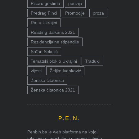
Pisci u gostima
poezija
Predrag Finci
Promocije
proza
Rat u Ukrajini
Reading Balkans 2021
Rezidencijalne stipendije
Srđan Sekulić
Tematski blok o Ukrajini
Traduki
vijesti
Željko Ivanković
Ženska čitaonica
Ženska čitaonica 2021
P.E.N.
Penbih.ba je web platforma na kojoj
tekstove samostalno i samoinicijativno