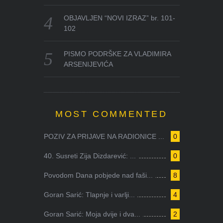
OBJAVLJEN “NOVI IZRAZ” br. 101-
102
PISMO PODRŠKE ZA VLADIMIRA
ARSENIJEVIĆA
MOST COMMENTED
POZIV ZA PRIJAVE NA RADIONICE ...
0
40. Susreti Zija Dizdarević: ...
0
Povodom Dana pobjede nad faši...
8
Goran Sarić: Tlapnje i varlji...
4
Goran Sarić: Moja dvije i dva...
2