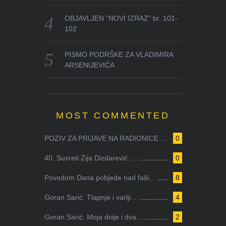
OBJAVLJEN “NOVI IZRAZ” br. 101-
102
PISMO PODRŠKE ZA VLADIMIRA
ARSENIJEVIĆA
MOST COMMENTED
POZIV ZA PRIJAVE NA RADIONICE ...
0
40. Susreti Zija Dizdarević: ...
0
Povodom Dana pobjede nad faši...
8
Goran Sarić: Tlapnje i varlji...
4
Goran Sarić: Moja dvije i dva...
2