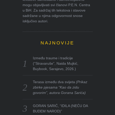
mogu objavljivati svi članovi P.E.N. Centra
u BiH. Za sadržaj tih tekstova i stavove
sadržane u njima odgovornost snose
isključivo autori.
NAJNOVIJE
Između traume i tradicije
(“Stravaruše”, Naida Mujkić,
Buybook, Sarajevo, 2026.)
Terasa između dva svijeta
(Prikaz
zbirke pjesama “Kao da zidu
govorim”, autora Gorana Sarića)
GORAN SARIĆ, “IDILA (NEĆU DA
BUDEM NAROD)”