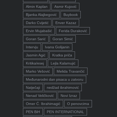
Almin Kaplan
Asmir Kujović
Bjanka Alajbegović
Buybook
Darko Cvijetić
Enver Kazaz
Ervin Mujabašić
Ferida Duraković
Goran Sarić
Goran Simić
Intervju
Ivana Golijanin
Jasmin Agić
Kratka priča
Kritika/esej
Lejla Kalamujić
Marko Vešović
Melida Travančić
Međunarodni dan pisaca u zatvoru
Natječaji
nedžad ibrahimović
Nenad Veličković
Novi Izraz
Omer Ć. Ibrahimagić
O penovcima
PEN BiH
PEN INTERNATIONAL