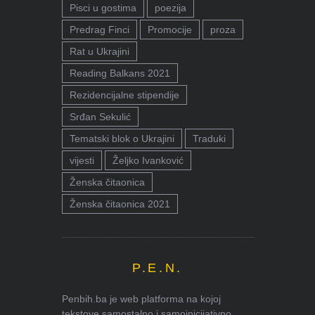
Pisci u gostima
poezija
Predrag Finci
Promocije
proza
Rat u Ukrajini
Reading Balkans 2021
Rezidencijalne stipendije
Srđan Sekulić
Tematski blok o Ukrajini
Traduki
vijesti
Željko Ivanković
Ženska čitaonica
Ženska čitaonica 2021
P.E.N.
Penbih.ba je web platforma na kojoj
tekstove samostalno i samoinicijativno