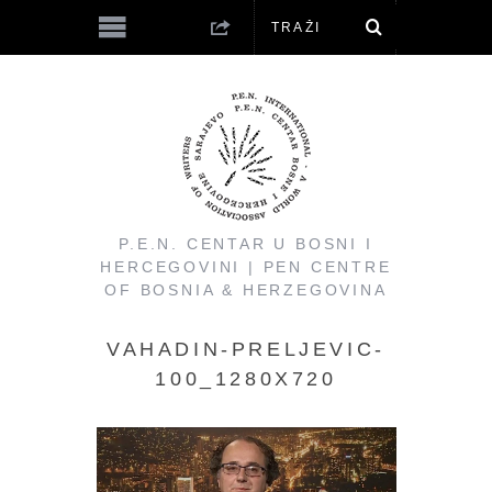
P.E.N. CENTAR U BOSNI I
HERCEGOVINI | PEN CENTRE
OF BOSNIA & HERZEGOVINA
VAHADIN-PRELJEVIC-
100_1280X720