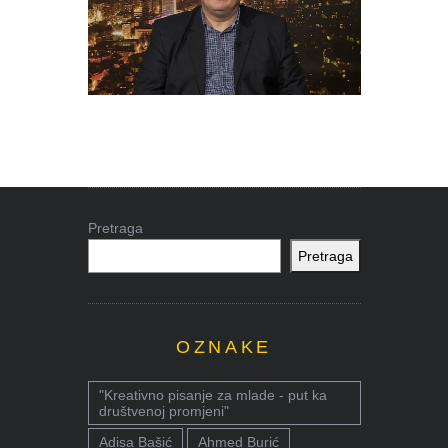
Pretraga
Pretraga
OZNAKE
"Kreativno pisanje za mlade - put ka
društvenoj promjeni"
Adisa Bašić
Ahmed Burić