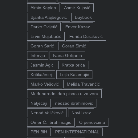
Almin Kaplan
Asmir Kujović
Bjanka Alajbegović
Buybook
Darko Cvijetić
Enver Kazaz
Ervin Mujabašić
Ferida Duraković
Goran Sarić
Goran Simić
Intervju
Ivana Golijanin
Jasmin Agić
Kratka priča
Kritika/esej
Lejla Kalamujić
Marko Vešović
Melida Travančić
Međunarodni dan pisaca u zatvoru
Natječaji
nedžad ibrahimović
Nenad Veličković
Novi Izraz
Omer Ć. Ibrahimagić
O penovcima
PEN BiH
PEN INTERNATIONAL