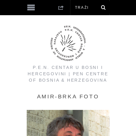
P.E.N. CENTAR U BOSNI I
HERCEGOVINI | PEN CENTRE
OF BOSNIA & HERZEGOVINA
AMIR-BRKA FOTO