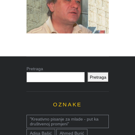
Pretraga
Pretraga
OZNAKE
"Kreativno pisanje za mlade - put ka
društvenoj promjeni"
Adisa Bašić
Ahmed Burić