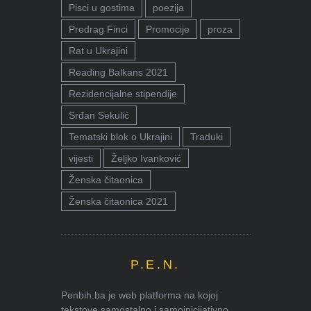
Pisci u gostima
poezija
Predrag Finci
Promocije
proza
Rat u Ukrajini
Reading Balkans 2021
Rezidencijalne stipendije
Srđan Sekulić
Tematski blok o Ukrajini
Traduki
vijesti
Željko Ivanković
Ženska čitaonica
Ženska čitaonica 2021
P.E.N.
Penbih.ba je web platforma na kojoj
tekstove samostalno i samoinicijativno