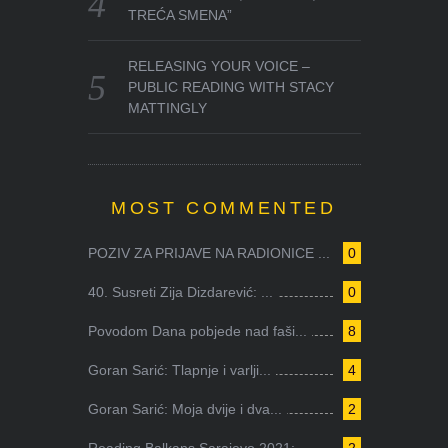
TREĆA SMENA”
RELEASING YOUR VOICE –
PUBLIC READING WITH STACY
MATTINGLY
MOST COMMENTED
POZIV ZA PRIJAVE NA RADIONICE ...
0
40. Susreti Zija Dizdarević: ...
0
Povodom Dana pobjede nad faši...
8
Goran Sarić: Tlapnje i varlji...
4
Goran Sarić: Moja dvije i dva...
2