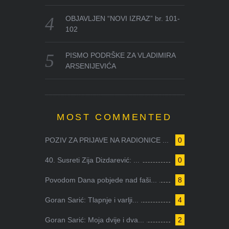
OBJAVLJEN “NOVI IZRAZ” br. 101-
102
PISMO PODRŠKE ZA VLADIMIRA
ARSENIJEVIĆA
MOST COMMENTED
POZIV ZA PRIJAVE NA RADIONICE ...
0
40. Susreti Zija Dizdarević: ...
0
Povodom Dana pobjede nad faši...
8
Goran Sarić: Tlapnje i varlji...
4
Goran Sarić: Moja dvije i dva...
2