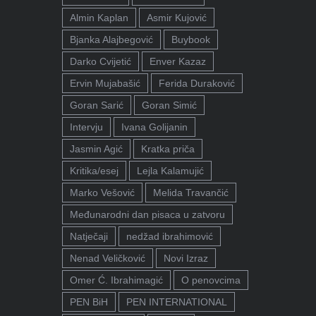
Almin Kaplan
Asmir Kujović
Bjanka Alajbegović
Buybook
Darko Cvijetić
Enver Kazaz
Ervin Mujabašić
Ferida Duraković
Goran Sarić
Goran Simić
Intervju
Ivana Golijanin
Jasmin Agić
Kratka priča
Kritika/esej
Lejla Kalamujić
Marko Vešović
Melida Travančić
Međunarodni dan pisaca u zatvoru
Natječaji
nedžad ibrahimović
Nenad Veličković
Novi Izraz
Omer Ć. Ibrahimagić
O penovcima
PEN BiH
PEN INTERNATIONAL