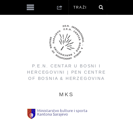
P.E.N. CENTAR U BOSNI I
HERCEGOVINI | PEN CENTRE
OF BOSNIA & HERZEGOVINA
MKS