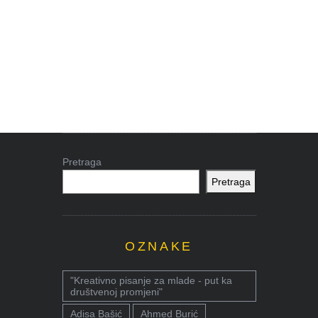
Pretraga
Pretraga
OZNAKE
"Kreativno pisanje za mlade - put ka
društvenoj promjeni"
Adisa Bašić
Ahmed Burić