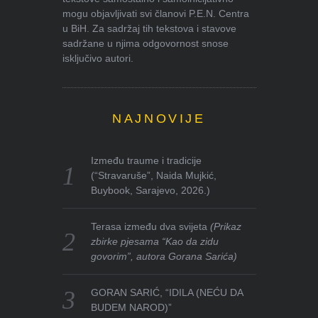
mogu objavljivati svi članovi P.E.N. Centra
u BiH. Za sadržaj tih tekstova i stavove
sadržane u njima odgovornost snose
isključivo autori.
NAJNOVIJE
Između traume i tradicije
(“Stravaruše”, Naida Mujkić,
Buybook, Sarajevo, 2026.)
Terasa između dva svijeta
(Prikaz
zbirke pjesama “Kao da zidu
govorim”, autora Gorana Sarića)
GORAN SARIĆ, “IDILA (NEĆU DA
BUDEM NAROD)”