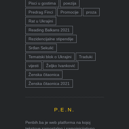
Pisci u gostima
poezija
Predrag Finci
Promocije
proza
Rat u Ukrajini
Reading Balkans 2021
Rezidencijalne stipendije
Srđan Sekulić
Tematski blok o Ukrajini
Traduki
vijesti
Željko Ivanković
Ženska čitaonica
Ženska čitaonica 2021
P.E.N.
Penbih.ba je web platforma na kojoj
tekstove samostalno i samoinicijativno