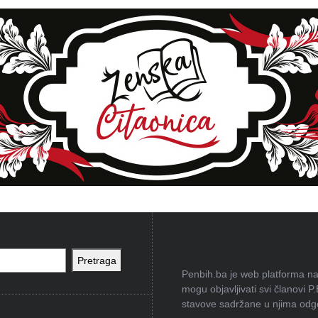
Pretraga
Penbih.ba je web platforma na 
mogu objavljivati svi članovi P
stavove sadržane u njima odgov