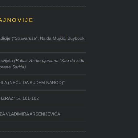
AJNOVIJE
dicije (“Stravaruše”, Naida Mujkić, Buybook,
svijeta
(Prikaz zbirke pjesama “Kao da zidu
orana Sarića)
DILA (NEĆU DA BUDEM NAROD)”
IZRAZ” br. 101-102
ZA VLADIMIRA ARSENIJEVIĆA