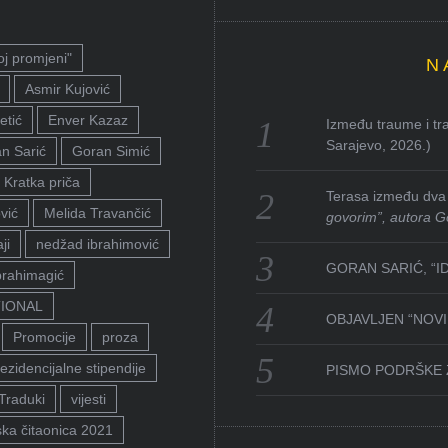
oj promjeni"
N
Asmir Kujović
etić
Enver Kazaz
Između traume i tra
Sarajevo, 2026.)
n Sarić
Goran Simić
Kratka priča
Terasa između dva 
vić
Melida Travančić
govorim”, autora G
ji
nedžad ibrahimović
GORAN SARIĆ, “I
brahimagić
TIONAL
OBJAVLJEN “NOVI 
Promocije
proza
ezidencijalne stipendije
PISMO PODRŠKE 
Traduki
vijesti
ka čitaonica 2021