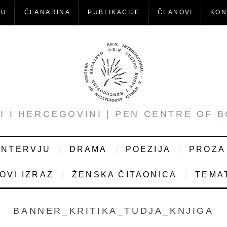
-U
ČLANARINA
PUBLIKACIJE
ČLANOVI
KON
NI I HERCEGOVINI | PEN CENTRE OF 
INTERVJU
DRAMA
POEZIJA
PROZA
OVI IZRAZ
ŽENSKA ČITAONICA
TEMAT
BANNER_KRITIKA_TUDJA_KNJIGA