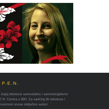
P.E.N.
kojoj tekstove samostalno i samoinicijativno
.E.N. Centra u BiH. Za sadržaj tih tekstova i
ornost snose isključivo autori.