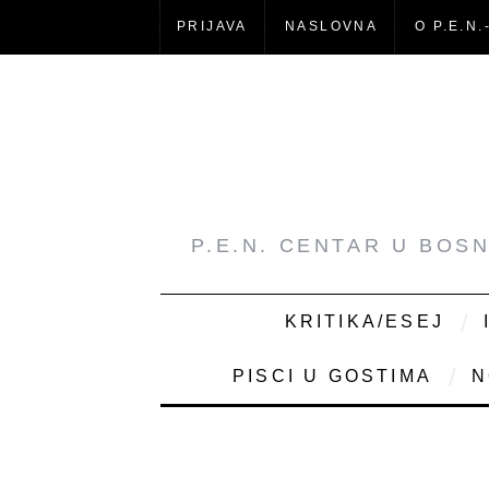
PRIJAVA
NASLOVNA
O P.E.N.
P.E.N. CENTAR U BOS
KRITIKA/ESEJ
PISCI U GOSTIMA
N