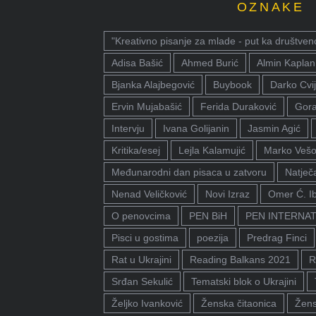
OZNAKE
"Kreativno pisanje za mlade - put ka društven
Adisa Bašić
Ahmed Burić
Almin Kaplan
Bjanka Alajbegović
Buybook
Darko Cvij
Ervin Mujabašić
Ferida Duraković
Gora
Intervju
Ivana Golijanin
Jasmin Agić
Kritika/esej
Lejla Kalamujić
Marko Vešo
Međunarodni dan pisaca u zatvoru
Natječa
Nenad Veličković
Novi Izraz
Omer Ć. I
O penovcima
PEN BiH
PEN INTERNA
Pisci u gostima
poezija
Predrag Finci
Rat u Ukrajini
Reading Balkans 2021
R
Srđan Sekulić
Tematski blok o Ukrajini
Željko Ivanković
Ženska čitaonica
Žens