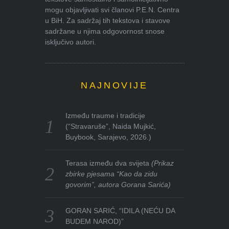
mogu objavljivati svi članovi P.E.N. Centra
u BiH. Za sadržaj tih tekstova i stavove
sadržane u njima odgovornost snose
isključivo autori.
NAJNOVIJE
Između traume i tradicije
(“Stravaruše”, Naida Mujkić,
Buybook, Sarajevo, 2026.)
Terasa između dva svijeta
(Prikaz
zbirke pjesama “Kao da zidu
govorim”, autora Gorana Sarića)
GORAN SARIĆ, “IDILA (NEĆU DA
BUDEM NAROD)”