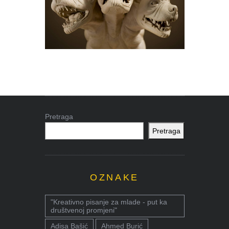
Pretraga
Pretraga
OZNAKE
"Kreativno pisanje za mlade - put ka
društvenoj promjeni"
Adisa Bašić
Ahmed Burić