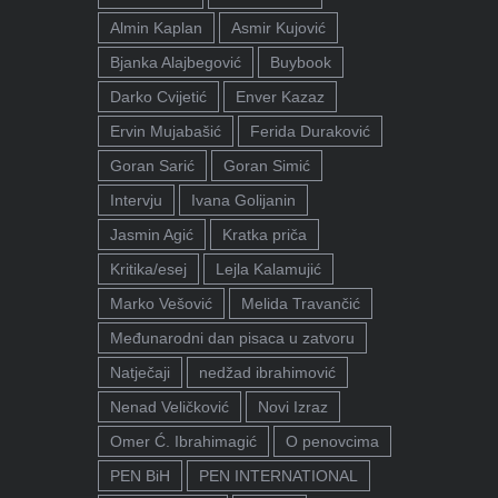
Almin Kaplan
Asmir Kujović
Bjanka Alajbegović
Buybook
Darko Cvijetić
Enver Kazaz
Ervin Mujabašić
Ferida Duraković
Goran Sarić
Goran Simić
Intervju
Ivana Golijanin
Jasmin Agić
Kratka priča
Kritika/esej
Lejla Kalamujić
Marko Vešović
Melida Travančić
Međunarodni dan pisaca u zatvoru
Natječaji
nedžad ibrahimović
Nenad Veličković
Novi Izraz
Omer Ć. Ibrahimagić
O penovcima
PEN BiH
PEN INTERNATIONAL