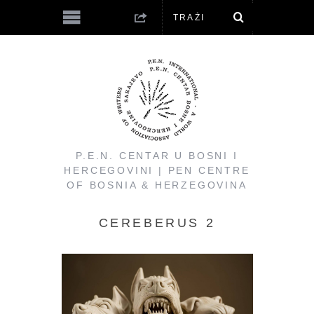
P.E.N. CENTAR U BOSNI I
HERCEGOVINI | PEN CENTRE
OF BOSNIA & HERZEGOVINA
CEREBERUS 2