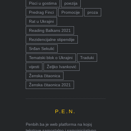
Pisci u gostima
poezija
Predrag Finci
Promocije
proza
Rat u Ukrajini
Reading Balkans 2021
Rezidencijalne stipendije
Srđan Sekulić
Tematski blok o Ukrajini
Traduki
vijesti
Željko Ivanković
Ženska čitaonica
Ženska čitaonica 2021
P.E.N.
Penbih.ba je web platforma na kojoj
tekstove samostalno i samoinicijativno