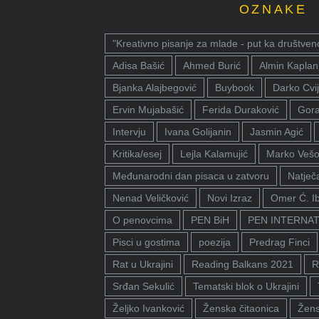
OZNAKE
"Kreativno pisanje za mlade - put ka društven
Adisa Bašić
Ahmed Burić
Almin Kaplan
Bjanka Alajbegović
Buybook
Darko Cvij
Ervin Mujabašić
Ferida Duraković
Gora
Intervju
Ivana Golijanin
Jasmin Agić
Kritika/esej
Lejla Kalamujić
Marko Vešo
Međunarodni dan pisaca u zatvoru
Natječa
Nenad Veličković
Novi Izraz
Omer Ć. I
O penovcima
PEN BiH
PEN INTERNA
Pisci u gostima
poezija
Predrag Finci
Rat u Ukrajini
Reading Balkans 2021
R
Srđan Sekulić
Tematski blok o Ukrajini
Željko Ivanković
Ženska čitaonica
Žens