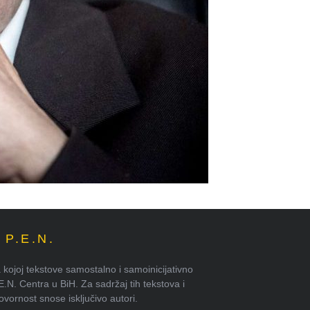
P.E.N.
kojoj tekstove samostalno i samoinicijativno
.E.N. Centra u BiH. Za sadržaj tih tekstova i
ornost snose isključivo autori.