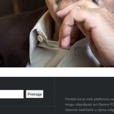
Pretraga
Penbih.ba je web platforma na 
mogu objavljivati svi članovi P
stavove sadržane u njima odgov