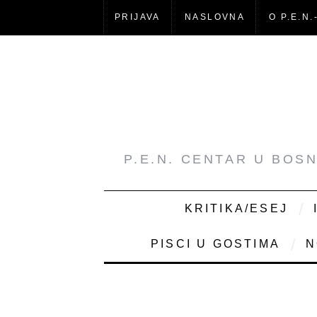
PRIJAVA
NASLOVNA
O P.E.N.
P.E.N. CENTAR U BOS
KRITIKA/ESEJ
PISCI U GOSTIMA
N