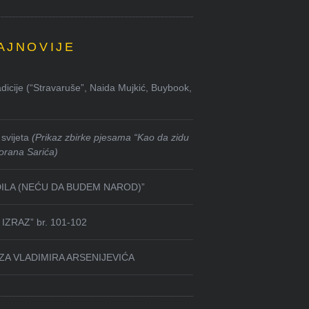
AJNOVIJE
dicije (“Stravaruše”, Naida Mujkić, Buybook,
svijeta
(Prikaz zbirke pjesama “Kao da zidu
orana Sarića)
DILA (NEĆU DA BUDEM NAROD)”
IZRAZ” br. 101-102
ZA VLADIMIRA ARSENIJEVIĆA