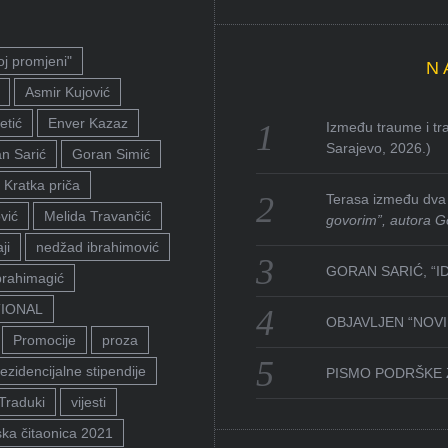
oj promjeni"
N
Asmir Kujović
etić
Enver Kazaz
Između traume i tra
Sarajevo, 2026.)
n Sarić
Goran Simić
Kratka priča
Terasa između dva 
vić
Melida Travančić
govorim”, autora G
ji
nedžad ibrahimović
GORAN SARIĆ, “I
brahimagić
TIONAL
OBJAVLJEN “NOVI 
Promocije
proza
ezidencijalne stipendije
PISMO PODRŠKE 
Traduki
vijesti
ka čitaonica 2021