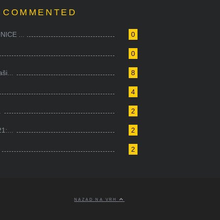
 COMMENTED
ICE ...
0
0
i...
8
4
.
2
1:...
2
2
NAZAD NA VRH