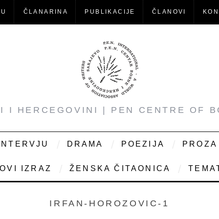
-U
ČLANARINA
PUBLIKACIJE
ČLANOVI
KON
NI I HERCEGOVINI | PEN CENTRE OF 
INTERVJU
DRAMA
POEZIJA
PROZA
OVI IZRAZ
ŽENSKA ČITAONICA
TEMAT
IRFAN-HOROZOVIC-1