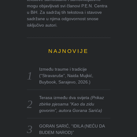
mogu objavljivati svi članovi P.E.N. Centra
u BiH. Za sadržaj tih tekstova i stavove
sadržane u njima odgovornost snose
isključivo autori.
NAJNOVIJE
Između traume i tradicije
(“Stravaruše”, Naida Mujkić,
Buybook, Sarajevo, 2026.)
Terasa između dva svijeta
(Prikaz
zbirke pjesama “Kao da zidu
govorim”, autora Gorana Sarića)
GORAN SARIĆ, “IDILA (NEĆU DA
BUDEM NAROD)”