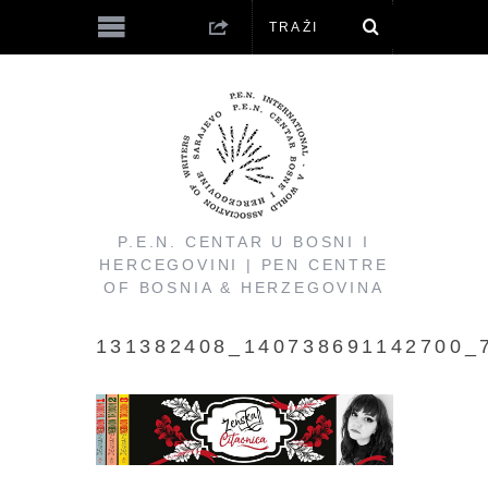
P.E.N. CENTAR U BOSNI I
HERCEGOVINI | PEN CENTRE
OF BOSNIA & HERZEGOVINA
131382408_140738691142700_