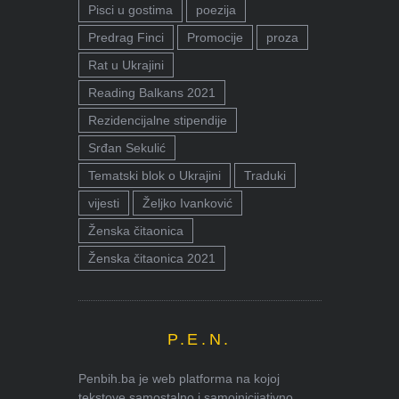
Pisci u gostima
poezija
Predrag Finci
Promocije
proza
Rat u Ukrajini
Reading Balkans 2021
Rezidencijalne stipendije
Srđan Sekulić
Tematski blok o Ukrajini
Traduki
vijesti
Željko Ivanković
Ženska čitaonica
Ženska čitaonica 2021
P.E.N.
Penbih.ba je web platforma na kojoj
tekstove samostalno i samoinicijativno