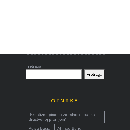
Pretraga
Pretraga
OZNAKE
"Kreativno pisanje za mlade - put ka
društvenoj promjeni"
Adisa Bašić
Ahmed Burić