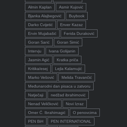
Almin Kaplan
Asmir Kujović
Bjanka Alajbegović
Buybook
Darko Cvijetić
Enver Kazaz
Ervin Mujabašić
Ferida Duraković
Goran Sarić
Goran Simić
Intervju
Ivana Golijanin
Jasmin Agić
Kratka priča
Kritika/esej
Lejla Kalamujić
Marko Vešović
Melida Travančić
Međunarodni dan pisaca u zatvoru
Natječaji
nedžad ibrahimović
Nenad Veličković
Novi Izraz
Omer Ć. Ibrahimagić
O penovcima
PEN BiH
PEN INTERNATIONAL