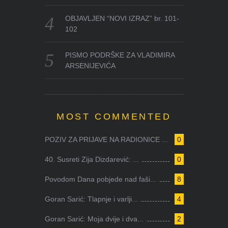
OBJAVLJEN “NOVI IZRAZ” br. 101-
102
PISMO PODRŠKE ZA VLADIMIRA
ARSENIJEVIĆA
MOST COMMENTED
POZIV ZA PRIJAVE NA RADIONICE ...
0
40. Susreti Zija Dizdarević: ...
0
Povodom Dana pobjede nad faši...
8
Goran Sarić: Tlapnje i varlji...
4
Goran Sarić: Moja dvije i dva...
2