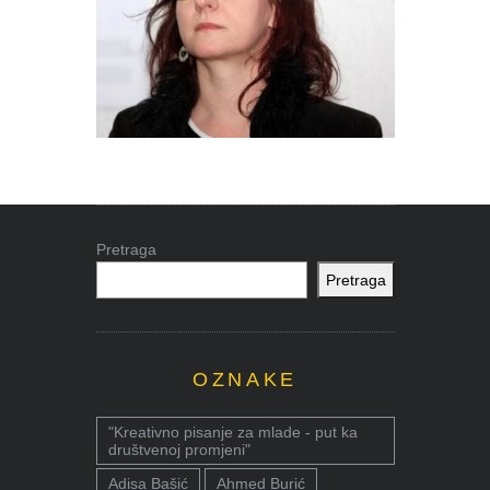
Pretraga
Pretraga
OZNAKE
"Kreativno pisanje za mlade - put ka
društvenoj promjeni"
Adisa Bašić
Ahmed Burić