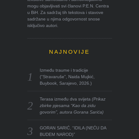
mogu objavljivati svi članovi P.E.N. Centra
u BiH. Za sadržaj tih tekstova i stavove
sadržane u njima odgovornost snose
isključivo autori.
NAJNOVIJE
Između traume i tradicije
(“Stravaruše”, Naida Mujkić,
Buybook, Sarajevo, 2026.)
Terasa između dva svijeta
(Prikaz
zbirke pjesama “Kao da zidu
govorim”, autora Gorana Sarića)
GORAN SARIĆ, “IDILA (NEĆU DA
BUDEM NAROD)”