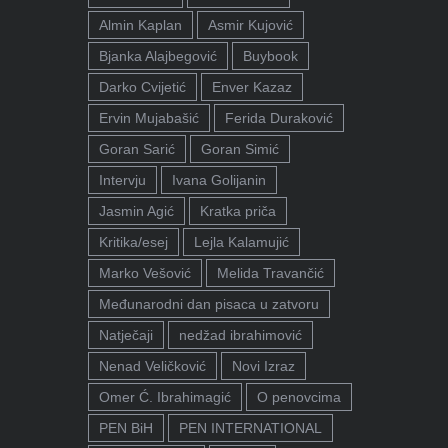
Almin Kaplan
Asmir Kujović
Bjanka Alajbegović
Buybook
Darko Cvijetić
Enver Kazaz
Ervin Mujabašić
Ferida Duraković
Goran Sarić
Goran Simić
Intervju
Ivana Golijanin
Jasmin Agić
Kratka priča
Kritika/esej
Lejla Kalamujić
Marko Vešović
Melida Travančić
Međunarodni dan pisaca u zatvoru
Natječaji
nedžad ibrahimović
Nenad Veličković
Novi Izraz
Omer Ć. Ibrahimagić
O penovcima
PEN BiH
PEN INTERNATIONAL