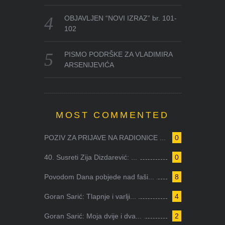
OBJAVLJEN “NOVI IZRAZ” br. 101-
102
PISMO PODRŠKE ZA VLADIMIRA
ARSENIJEVIĆA
MOST COMMENTED
POZIV ZA PRIJAVE NA RADIONICE ...
0
40. Susreti Zija Dizdarević: ...
0
Povodom Dana pobjede nad faši...
8
Goran Sarić: Tlapnje i varlji...
4
Goran Sarić: Moja dvije i dva...
2