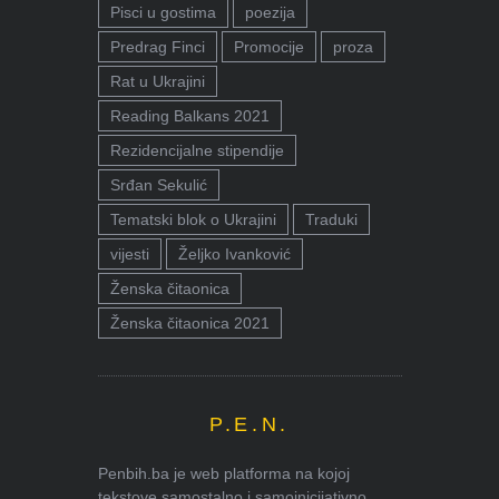
Pisci u gostima
poezija
Predrag Finci
Promocije
proza
Rat u Ukrajini
Reading Balkans 2021
Rezidencijalne stipendije
Srđan Sekulić
Tematski blok o Ukrajini
Traduki
vijesti
Željko Ivanković
Ženska čitaonica
Ženska čitaonica 2021
P.E.N.
Penbih.ba je web platforma na kojoj
tekstove samostalno i samoinicijativno