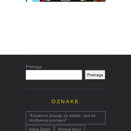
Pretraga
Pretraga
OZNAKE
"Kreativno pisanje za mlade - put ka
društvenoj promjeni"
Adisa Bašić
Ahmed Burić