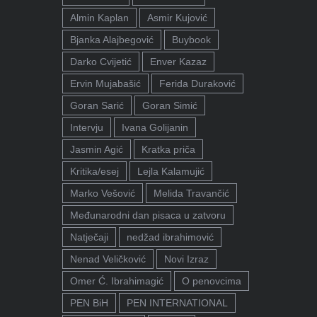
Almin Kaplan
Asmir Kujović
Bjanka Alajbegović
Buybook
Darko Cvijetić
Enver Kazaz
Ervin Mujabašić
Ferida Duraković
Goran Sarić
Goran Simić
Intervju
Ivana Golijanin
Jasmin Agić
Kratka priča
Kritika/esej
Lejla Kalamujić
Marko Vešović
Melida Travančić
Međunarodni dan pisaca u zatvoru
Natječaji
nedžad ibrahimović
Nenad Veličković
Novi Izraz
Omer Ć. Ibrahimagić
O penovcima
PEN BiH
PEN INTERNATIONAL