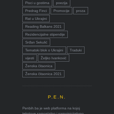
Pisci u gostima
poezija
Predrag Finci
Promocije
proza
Rat u Ukrajini
Reading Balkans 2021
Rezidencijalne stipendije
Srđan Sekulić
Tematski blok o Ukrajini
Traduki
vijesti
Željko Ivanković
Ženska čitaonica
Ženska čitaonica 2021
P.E.N.
Penbih.ba je web platforma na kojoj
tekstove samostalno i samoinicijativno