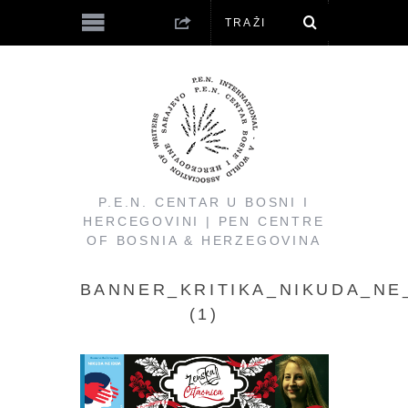
P.E.N. CENTAR U BOSNI I
HERCEGOVINI | PEN CENTRE
OF BOSNIA & HERZEGOVINA
BANNER_KRITIKA_NIKUDA_NE
(1)