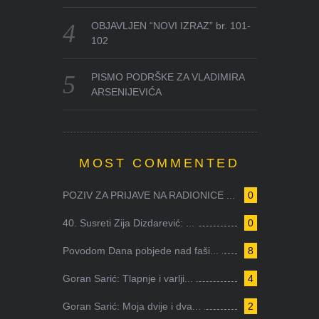
OBJAVLJEN “NOVI IZRAZ” br. 101-
102
PISMO PODRŠKE ZA VLADIMIRA
ARSENIJEVIĆA
MOST COMMENTED
POZIV ZA PRIJAVE NA RADIONICE ...
0
40. Susreti Zija Dizdarević: ...
0
Povodom Dana pobjede nad faši...
8
Goran Sarić: Tlapnje i varlji...
4
Goran Sarić: Moja dvije i dva...
2