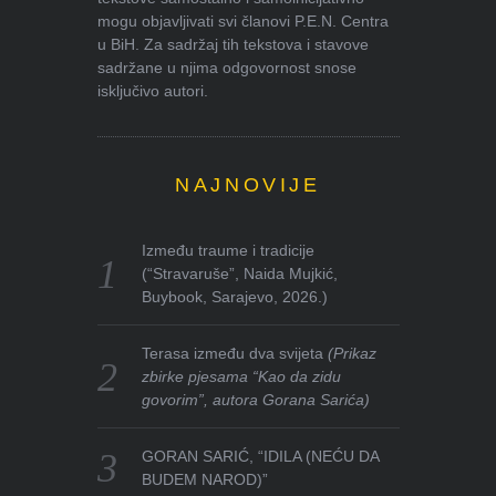
mogu objavljivati svi članovi P.E.N. Centra
u BiH. Za sadržaj tih tekstova i stavove
sadržane u njima odgovornost snose
isključivo autori.
NAJNOVIJE
Između traume i tradicije
(“Stravaruše”, Naida Mujkić,
Buybook, Sarajevo, 2026.)
Terasa između dva svijeta
(Prikaz
zbirke pjesama “Kao da zidu
govorim”, autora Gorana Sarića)
GORAN SARIĆ, “IDILA (NEĆU DA
BUDEM NAROD)”