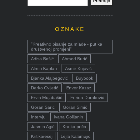
Pretraga
OZNAKE
"Kreativno pisanje za mlade - put ka
društvenoj promjeni"
Adisa Bašić
Ahmed Burić
Almin Kaplan
Asmir Kujović
Bjanka Alajbegović
Buybook
Darko Cvijetić
Enver Kazaz
Ervin Mujabašić
Ferida Duraković
Goran Sarić
Goran Simić
Intervju
Ivana Golijanin
Jasmin Agić
Kratka priča
Kritika/esej
Lejla Kalamujić