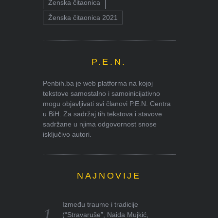
Ženska čitaonica
Ženska čitaonica 2021
P.E.N.
Penbih.ba je web platforma na kojoj
tekstove samostalno i samoinicijativno
mogu objavljivati svi članovi P.E.N. Centra
u BiH. Za sadržaj tih tekstova i stavove
sadržane u njima odgovornost snose
isključivo autori.
NAJNOVIJE
Između traume i tradicije
(“Stravaruše”, Naida Mujkić,