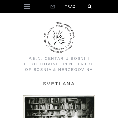
P.E.N. CENTAR U BOSNI I
HERCEGOVINI | PEN CENTRE
OF BOSNIA & HERZEGOVINA
SVETLANA