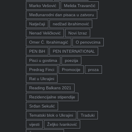
Marko Vešović
Melida Travančić
Međunarodni dan pisaca u zatvoru
Natječaji
nedžad ibrahimović
Nenad Veličković
Novi Izraz
Omer Ć. Ibrahimagić
O penovcima
PEN BiH
PEN INTERNATIONAL
Pisci u gostima
poezija
Predrag Finci
Promocije
proza
Rat u Ukrajini
Reading Balkans 2021
Rezidencijalne stipendije
Srđan Sekulić
Tematski blok o Ukrajini
Traduki
vijesti
Željko Ivanković