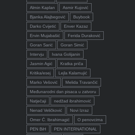
Almin Kaplan
Asmir Kujović
Bjanka Alajbegović
Buybook
Darko Cvijetić
Enver Kazaz
Ervin Mujabašić
Ferida Duraković
Goran Sarić
Goran Simić
Intervju
Ivana Golijanin
Jasmin Agić
Kratka priča
Kritika/esej
Lejla Kalamujić
Marko Vešović
Melida Travančić
Međunarodni dan pisaca u zatvoru
Natječaji
nedžad ibrahimović
Nenad Veličković
Novi Izraz
Omer Ć. Ibrahimagić
O penovcima
PEN BiH
PEN INTERNATIONAL