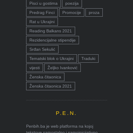
Pisci u gostima
poezija
Predrag Finci
Promocije
proza
Rat u Ukrajini
Reading Balkans 2021
Rezidencijalne stipendije
Srđan Sekulić
Tematski blok o Ukrajini
Traduki
vijesti
Željko Ivanković
Ženska čitaonica
Ženska čitaonica 2021
P.E.N.
Penbih.ba je web platforma na kojoj
tekstove samostalno i samoinicijativno