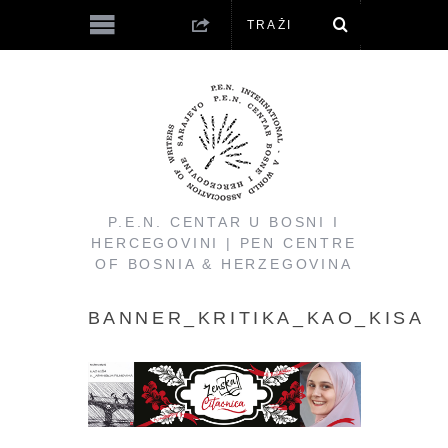
P.E.N. CENTAR U BOSNI I
HERCEGOVINI | PEN CENTRE
OF BOSNIA & HERZEGOVINA
BANNER_KRITIKA_KAO_KISA