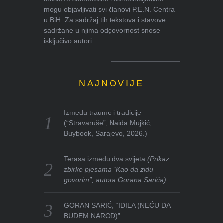
mogu objavljivati svi članovi P.E.N. Centra
u BiH. Za sadržaj tih tekstova i stavove
sadržane u njima odgovornost snose
isključivo autori.
NAJNOVIJE
Između traume i tradicije
(“Stravaruše”, Naida Mujkić,
Buybook, Sarajevo, 2026.)
Terasa između dva svijeta
(Prikaz
zbirke pjesama “Kao da zidu
govorim”, autora Gorana Sarića)
GORAN SARIĆ, “IDILA (NEĆU DA
BUDEM NAROD)”