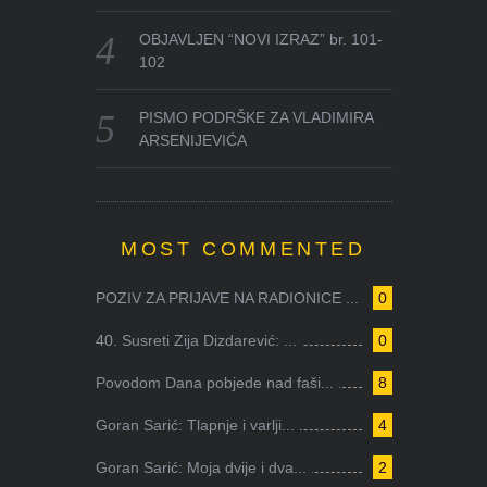
OBJAVLJEN “NOVI IZRAZ” br. 101-
102
PISMO PODRŠKE ZA VLADIMIRA
ARSENIJEVIĆA
MOST COMMENTED
POZIV ZA PRIJAVE NA RADIONICE ...
0
40. Susreti Zija Dizdarević: ...
0
Povodom Dana pobjede nad faši...
8
Goran Sarić: Tlapnje i varlji...
4
Goran Sarić: Moja dvije i dva...
2