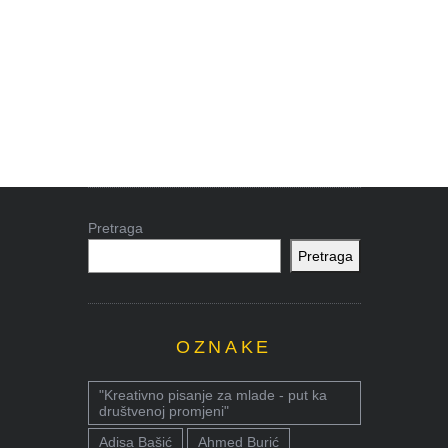
Pretraga
Pretraga
OZNAKE
"Kreativno pisanje za mlade - put ka
društvenoj promjeni"
Adisa Bašić
Ahmed Burić