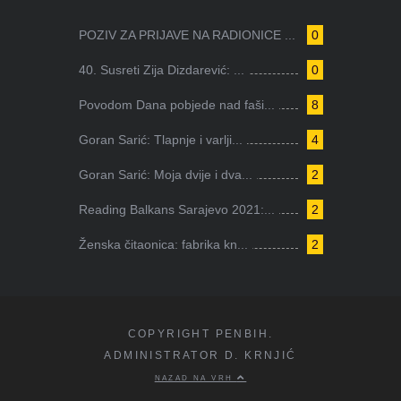
POZIV ZA PRIJAVE NA RADIONICE ...
0
40. Susreti Zija Dizdarević: ...
0
Povodom Dana pobjede nad faši...
8
Goran Sarić: Tlapnje i varlji...
4
Goran Sarić: Moja dvije i dva...
2
Reading Balkans Sarajevo 2021:...
2
Ženska čitaonica: fabrika kn...
2
COPYRIGHT PENBIH.
ADMINISTRATOR D. KRNJIĆ
NAZAD NA VRH