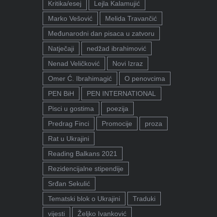
Kritika/esej
Lejla Kalamujić
Marko Vešović
Melida Travančić
Međunarodni dan pisaca u zatvoru
Natječaji
nedžad ibrahimović
Nenad Veličković
Novi Izraz
Omer Ć. Ibrahimagić
O penovcima
PEN BiH
PEN INTERNATIONAL
Pisci u gostima
poezija
Predrag Finci
Promocije
proza
Rat u Ukrajini
Reading Balkans 2021
Rezidencijalne stipendije
Srđan Sekulić
Tematski blok o Ukrajini
Traduki
vijesti
Željko Ivanković