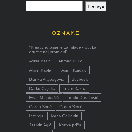
Pretraga
OZNAKE
"Kreativno pisanje za mlade - put ka
društvenoj promjeni"
Adisa Bašić
Ahmed Burić
Almin Kaplan
Asmir Kujović
Bjanka Alajbegović
Buybook
Darko Cvijetić
Enver Kazaz
Ervin Mujabašić
Ferida Duraković
Goran Sarić
Goran Simić
Intervju
Ivana Golijanin
Jasmin Agić
Kratka priča