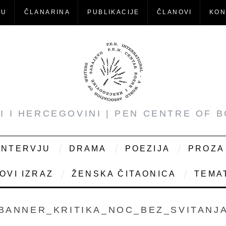
-U
ČLANARINA
PUBLIKACIJE
ČLANOVI
KON
NI I HERCEGOVINI | PEN CENTRE OF 
INTERVJU
DRAMA
POEZIJA
PROZA
OVI IZRAZ
ŽENSKA ČITAONICA
TEMAT
BANNER_KRITIKA_NOC_BEZ_SVITANJ