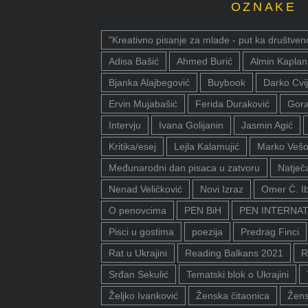
OZNAKE
"Kreativno pisanje za mlade - put ka društven
Adisa Bašić
Ahmed Burić
Almin Kaplan
Bjanka Alajbegović
Buybook
Darko Cvij
Ervin Mujabašić
Ferida Duraković
Gora
Intervju
Ivana Golijanin
Jasmin Agić
Kritika/esej
Lejla Kalamujić
Marko Vešo
Međunarodni dan pisaca u zatvoru
Natječa
Nenad Veličković
Novi Izraz
Omer Ć. I
O penovcima
PEN BiH
PEN INTERNA
Pisci u gostima
poezija
Predrag Finci
Rat u Ukrajini
Reading Balkans 2021
R
Srđan Sekulić
Tematski blok o Ukrajini
Željko Ivanković
Ženska čitaonica
Žens