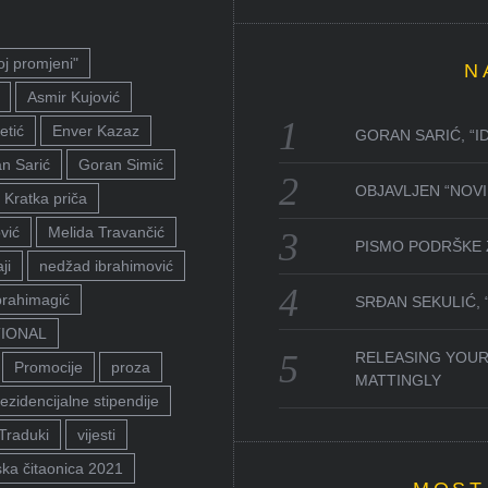
oj promjeni"
N
Asmir Kujović
etić
Enver Kazaz
GORAN SARIĆ, “I
n Sarić
Goran Simić
OBJAVLJEN “NOVI 
Kratka priča
vić
Melida Travančić
PISMO PODRŠKE 
ji
nedžad ibrahimović
brahimagić
SRĐAN SEKULIĆ,
TIONAL
RELEASING YOUR
Promocije
proza
MATTINGLY
ezidencijalne stipendije
Traduki
vijesti
ka čitaonica 2021