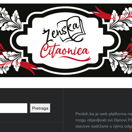
Pretraga
Penbih.ba je web platforma na 
mogu objavljivati svi članovi P
stavove sadržane u njima odgov