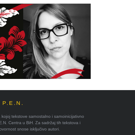
P.E.N.
kojoj tekstove samostalno i samoinicijativno
.E.N. Centra u BiH. Za sadržaj tih tekstova i
ornost snose isključivo autori.