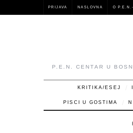
PRIJAVA
NASLOVNA
O P.E.N.
P.E.N. CENTAR U BOS
KRITIKA/ESEJ
PISCI U GOSTIMA
N