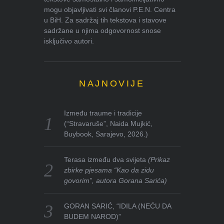
mogu objavljivati svi članovi P.E.N. Centra
u BiH. Za sadržaj tih tekstova i stavove
sadržane u njima odgovornost snose
isključivo autori.
NAJNOVIJE
Između traume i tradicije
(“Stravaruše”, Naida Mujkić,
Buybook, Sarajevo, 2026.)
Terasa između dva svijeta
(Prikaz
zbirke pjesama “Kao da zidu
govorim”, autora Gorana Sarića)
GORAN SARIĆ, “IDILA (NEĆU DA
BUDEM NAROD)”