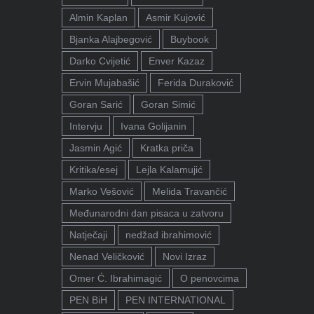
Almin Kaplan
Asmir Kujović
Bjanka Alajbegović
Buybook
Darko Cvijetić
Enver Kazaz
Ervin Mujabašić
Ferida Duraković
Goran Sarić
Goran Simić
Intervju
Ivana Golijanin
Jasmin Agić
Kratka priča
Kritika/esej
Lejla Kalamujić
Marko Vešović
Melida Travančić
Međunarodni dan pisaca u zatvoru
Natječaji
nedžad ibrahimović
Nenad Veličković
Novi Izraz
Omer Ć. Ibrahimagić
O penovcima
PEN BiH
PEN INTERNATIONAL