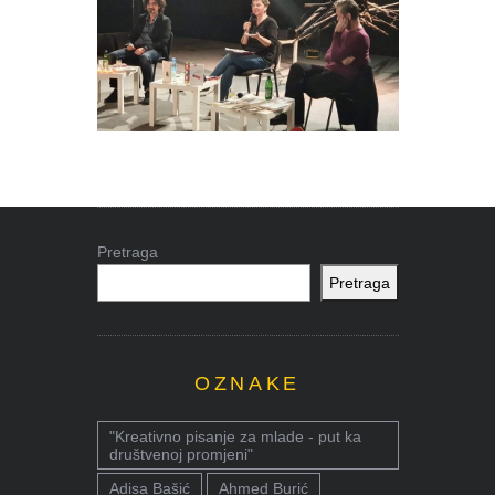
Pretraga
Pretraga
OZNAKE
"Kreativno pisanje za mlade - put ka
društvenoj promjeni"
Adisa Bašić
Ahmed Burić