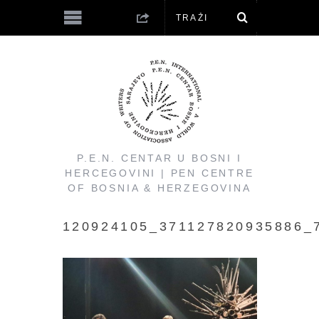
P.E.N. CENTAR U BOSNI I
HERCEGOVINI | PEN CENTRE
OF BOSNIA & HERZEGOVINA
120924105_371127820935886_