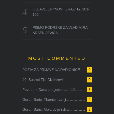
OBJAVLJEN “NOVI IZRAZ” br. 101-
102
PISMO PODRŠKE ZA VLADIMIRA
ARSENIJEVIĆA
MOST COMMENTED
POZIV ZA PRIJAVE NA RADIONICE ...
0
40. Susreti Zija Dizdarević: ...
0
Povodom Dana pobjede nad faši...
8
Goran Sarić: Tlapnje i varlji...
4
Goran Sarić: Moja dvije i dva...
2