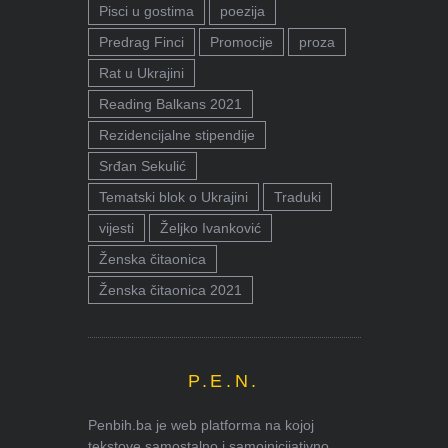
Pisci u gostima
poezija
Predrag Finci
Promocije
proza
Rat u Ukrajini
Reading Balkans 2021
Rezidencijalne stipendije
Srđan Sekulić
Tematski blok o Ukrajini
Traduki
vijesti
Željko Ivanković
Ženska čitaonica
Ženska čitaonica 2021
P.E.N.
Penbih.ba je web platforma na kojoj
tekstove samostalno i samoinicijativno