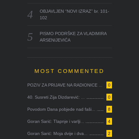
OBJAVLJEN “NOVI IZRAZ” br. 101-
102
PISMO PODRŠKE ZA VLADIMIRA
ARSENIJEVIĆA
MOST COMMENTED
POZIV ZA PRIJAVE NA RADIONICE ...
0
40. Susreti Zija Dizdarević: ...
0
Povodom Dana pobjede nad faši...
8
Goran Sarić: Tlapnje i varlji...
4
Goran Sarić: Moja dvije i dva...
2