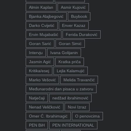
Almin Kaplan
Asmir Kujović
Bjanka Alajbegović
Buybook
Darko Cvijetić
Enver Kazaz
Ervin Mujabašić
Ferida Duraković
Goran Sarić
Goran Simić
Intervju
Ivana Golijanin
Jasmin Agić
Kratka priča
Kritika/esej
Lejla Kalamujić
Marko Vešović
Melida Travančić
Međunarodni dan pisaca u zatvoru
Natječaji
nedžad ibrahimović
Nenad Veličković
Novi Izraz
Omer Ć. Ibrahimagić
O penovcima
PEN BiH
PEN INTERNATIONAL