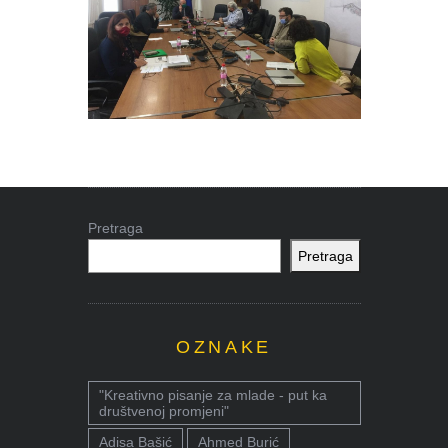
Pretraga
Pretraga
OZNAKE
"Kreativno pisanje za mlade - put ka
društvenoj promjeni"
Adisa Bašić
Ahmed Burić