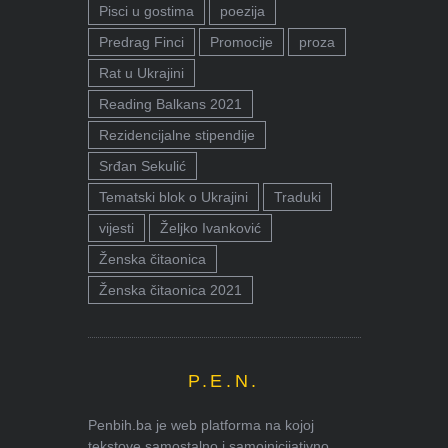
Pisci u gostima
poezija
Predrag Finci
Promocije
proza
Rat u Ukrajini
Reading Balkans 2021
Rezidencijalne stipendije
Srđan Sekulić
Tematski blok o Ukrajini
Traduki
vijesti
Željko Ivanković
Ženska čitaonica
Ženska čitaonica 2021
P.E.N.
Penbih.ba je web platforma na kojoj
tekstove samostalno i samoinicijativno