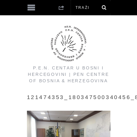
P.E.N. CENTAR U BOSNI I
HERCEGOVINI | PEN CENTRE
OF BOSNIA & HERZEGOVINA
121474353_180347500340456_