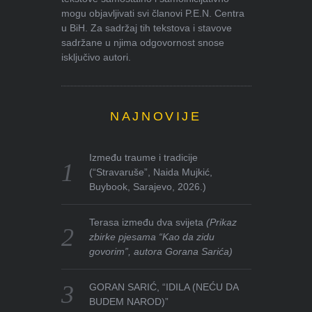
mogu objavljivati svi članovi P.E.N. Centra
u BiH. Za sadržaj tih tekstova i stavove
sadržane u njima odgovornost snose
isključivo autori.
NAJNOVIJE
Između traume i tradicije
(“Stravaruše”, Naida Mujkić,
Buybook, Sarajevo, 2026.)
Terasa između dva svijeta
(Prikaz
zbirke pjesama “Kao da zidu
govorim”, autora Gorana Sarića)
GORAN SARIĆ, “IDILA (NEĆU DA
BUDEM NAROD)”