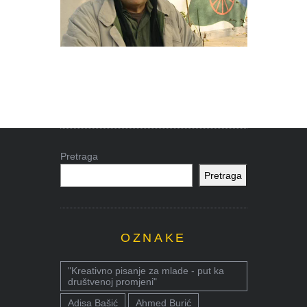
Pretraga
Pretraga
OZNAKE
"Kreativno pisanje za mlade - put ka
društvenoj promjeni"
Adisa Bašić
Ahmed Burić