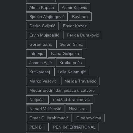
Almin Kaplan
Asmir Kujović
Bjanka Alajbegović
Buybook
Darko Cvijetić
Enver Kazaz
Ervin Mujabašić
Ferida Duraković
Goran Sarić
Goran Simić
Intervju
Ivana Golijanin
Jasmin Agić
Kratka priča
Kritika/esej
Lejla Kalamujić
Marko Vešović
Melida Travančić
Međunarodni dan pisaca u zatvoru
Natječaji
nedžad ibrahimović
Nenad Veličković
Novi Izraz
Omer Ć. Ibrahimagić
O penovcima
PEN BiH
PEN INTERNATIONAL