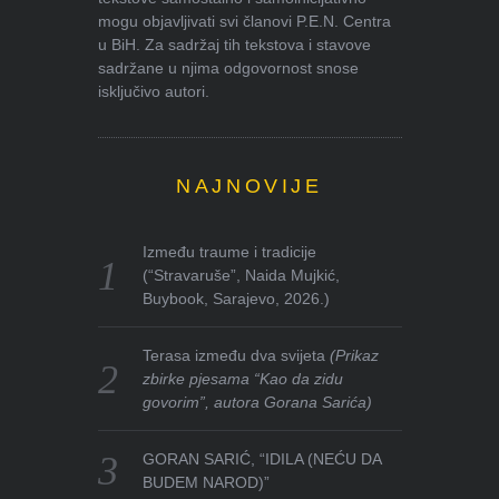
mogu objavljivati svi članovi P.E.N. Centra
u BiH. Za sadržaj tih tekstova i stavove
sadržane u njima odgovornost snose
isključivo autori.
NAJNOVIJE
Između traume i tradicije
(“Stravaruše”, Naida Mujkić,
Buybook, Sarajevo, 2026.)
Terasa između dva svijeta
(Prikaz
zbirke pjesama “Kao da zidu
govorim”, autora Gorana Sarića)
GORAN SARIĆ, “IDILA (NEĆU DA
BUDEM NAROD)”