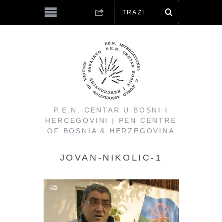
P.E.N. CENTAR U BOSNI I
HERCEGOVINI | PEN CENTRE
OF BOSNIA & HERZEGOVINA
JOVAN-NIKOLIC-1