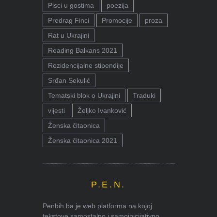
Pisci u gostima
poezija
Predrag Finci
Promocije
proza
Rat u Ukrajini
Reading Balkans 2021
Rezidencijalne stipendije
Srđan Sekulić
Tematski blok o Ukrajini
Traduki
vijesti
Željko Ivanković
Ženska čitaonica
Ženska čitaonica 2021
P.E.N.
Penbih.ba je web platforma na kojoj
tekstove samostalno i samoinicijativno