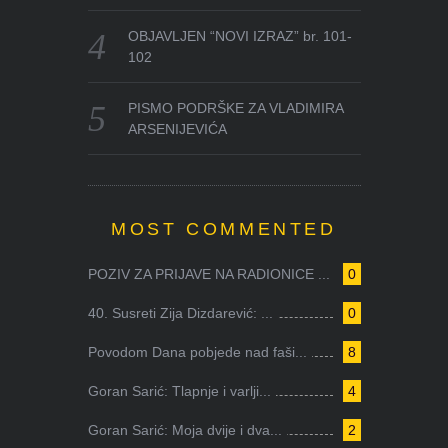
OBJAVLJEN “NOVI IZRAZ” br. 101-
102
PISMO PODRŠKE ZA VLADIMIRA
ARSENIJEVIĆA
MOST COMMENTED
POZIV ZA PRIJAVE NA RADIONICE ...
0
40. Susreti Zija Dizdarević: ...
0
Povodom Dana pobjede nad faši...
8
Goran Sarić: Tlapnje i varlji...
4
Goran Sarić: Moja dvije i dva...
2