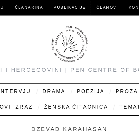
-U
ČLANARINA
PUBLIKACIJE
ČLANOVI
KON
NI I HERCEGOVINI | PEN CENTRE OF 
INTERVJU
DRAMA
POEZIJA
PROZA
OVI IZRAZ
ŽENSKA ČITAONICA
TEMAT
DZEVAD KARAHASAN