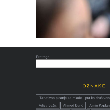
Pretraga
OZNAKE
"Kreativno pisanje za mlade - put ka društven
Adisa Bašić
Ahmed Burić
Almin Kaplan