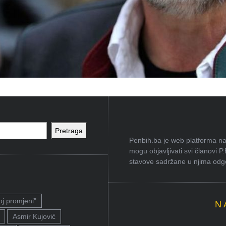
Pretraga
Penbih.ba je web platforma na 
mogu objavljivati svi članovi P
stavove sadržane u njima odgov
oj promjeni"
N
Asmir Kujović