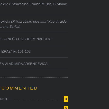
dicije (“Stravaruše”, Naida Mujkić, Buybook,
svijeta
(Prikaz zbirke pjesama “Kao da zidu
orana Sarića)
DILA (NEĆU DA BUDEM NAROD)”
IZRAZ” br. 101-102
ZA VLADIMIRA ARSENIJEVIĆA
 COMMENTED
ICE ...
0
0