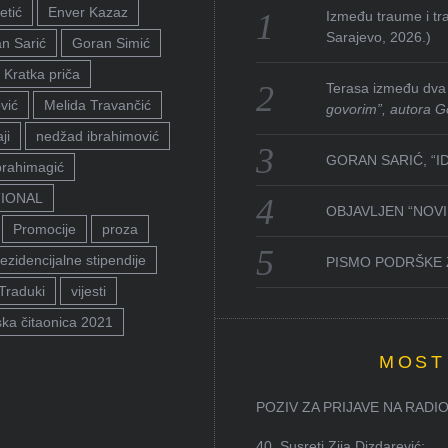
etić
Enver Kazaz
Između traume i tra
Sarajevo, 2026.)
n Sarić
Goran Simić
Kratka priča
Terasa između dva 
vić
Melida Travančić
govorim”, autora G
ji
nedžad ibrahimović
GORAN SARIĆ, “I
brahimagić
TIONAL
OBJAVLJEN “NOVI 
Promocije
proza
ezidencijalne stipendije
PISMO PODRŠKE 
Traduki
vijesti
ka čitaonica 2021
MOST
POZIV ZA PRIJAVE NA RADION
40. Susreti Zija Dizdarević: ...