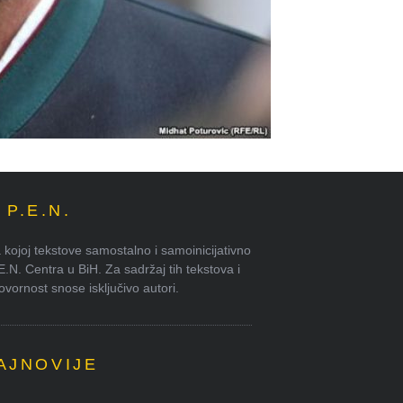
P.E.N.
kojoj tekstove samostalno i samoinicijativno
.E.N. Centra u BiH. Za sadržaj tih tekstova i
ornost snose isključivo autori.
AJNOVIJE