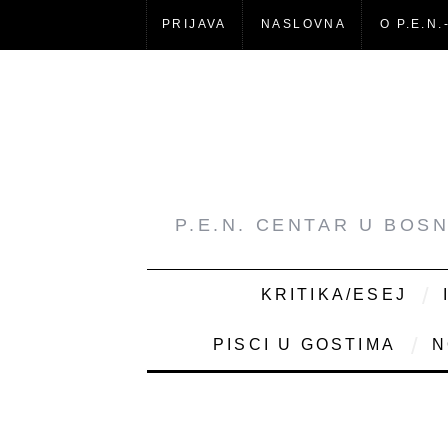
PRIJAVA
NASLOVNA
O P.E.N.
P.E.N. CENTAR U BOS
KRITIKA/ESEJ
PISCI U GOSTIMA
N