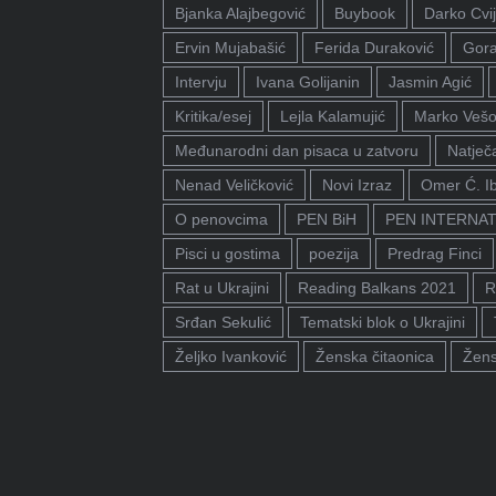
Bjanka Alajbegović
Buybook
Darko Cvij
Ervin Mujabašić
Ferida Duraković
Gora
Intervju
Ivana Golijanin
Jasmin Agić
Kritika/esej
Lejla Kalamujić
Marko Vešo
Međunarodni dan pisaca u zatvoru
Natječa
Nenad Veličković
Novi Izraz
Omer Ć. I
O penovcima
PEN BiH
PEN INTERNA
Pisci u gostima
poezija
Predrag Finci
Rat u Ukrajini
Reading Balkans 2021
R
Srđan Sekulić
Tematski blok o Ukrajini
Željko Ivanković
Ženska čitaonica
Žens