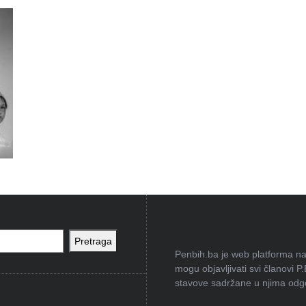
Pretraga
Penbih.ba je web platforma na 
mogu objavljivati svi članovi P
stavove sadržane u njima odgov