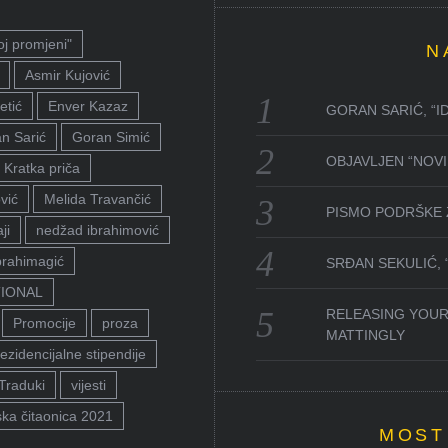
oj promjeni"
N
Asmir Kujović
etić
Enver Kazaz
GORAN SARIĆ, “I
n Sarić
Goran Simić
OBJAVLJEN “NOVI 
Kratka priča
vić
Melida Travančić
PISMO PODRŠKE 
ji
nedžad ibrahimović
brahimagić
SRĐAN SEKULIĆ,
TIONAL
RELEASING YOUR
Promocije
proza
MATTINGLY
ezidencijalne stipendije
Traduki
vijesti
ka čitaonica 2021
MOST