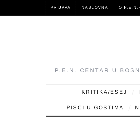
PRIJAVA
NASLOVNA
O P.E.N.
P.E.N. CENTAR U BOS
KRITIKA/ESEJ
PISCI U GOSTIMA
N