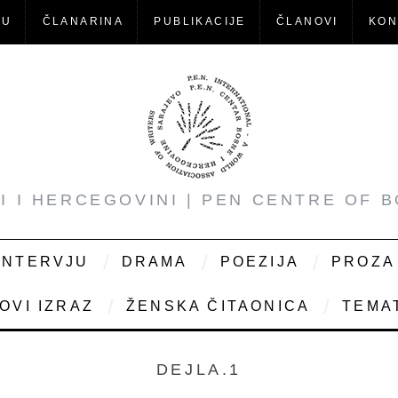
-U
ČLANARINA
PUBLIKACIJE
ČLANOVI
KON
NI I HERCEGOVINI | PEN CENTRE OF 
INTERVJU
DRAMA
POEZIJA
PROZA
OVI IZRAZ
ŽENSKA ČITAONICA
TEMAT
DEJLA.1