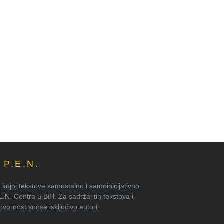
P.E.N.
kojoj tekstove samostalno i samoinicijativno
.E.N. Centra u BiH. Za sadržaj tih tekstova i
ornost snose isključivo autori.