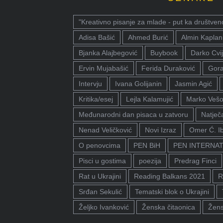
"Kreativno pisanje za mlade - put ka društven
Adisa Bašić
Ahmed Burić
Almin Kaplan
Bjanka Alajbegović
Buybook
Darko Cvij
Ervin Mujabašić
Ferida Duraković
Gora
Intervju
Ivana Golijanin
Jasmin Agić
Kritika/esej
Lejla Kalamujić
Marko Vešo
Međunarodni dan pisaca u zatvoru
Natječa
Nenad Veličković
Novi Izraz
Omer Ć. I
O penovcima
PEN BiH
PEN INTERNA
Pisci u gostima
poezija
Predrag Finci
Rat u Ukrajini
Reading Balkans 2021
R
Srđan Sekulić
Tematski blok o Ukrajini
Željko Ivanković
Ženska čitaonica
Žens