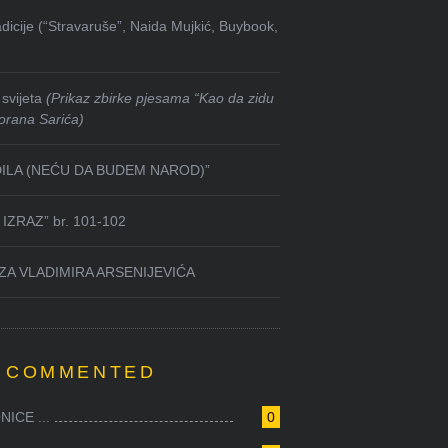
dicije (“Stravaruše”, Naida Mujkić, Buybook,
svijeta
(Prikaz zbirke pjesama “Kao da zidu
orana Sarića)
DILA (NEĆU DA BUDEM NAROD)”
IZRAZ” br. 101-102
ZA VLADIMIRA ARSENIJEVIĆA
 COMMENTED
ICE ...
0