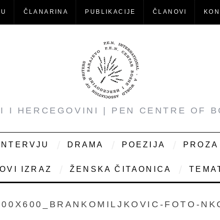
-U
ČLANARINA
PUBLIKACIJE
ČLANOVI
KON
NI I HERCEGOVINI | PEN CENTRE OF 
INTERVJU
DRAMA
POEZIJA
PROZA
OVI IZRAZ
ŽENSKA ČITAONICA
TEMAT
800X600_BRANKOMILJKOVIC-FOTO-NK