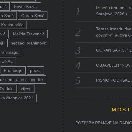
etić
Enver Kazaz
Između traume i tra
Sarajevo, 2026.)
n Sarić
Goran Simić
Kratka priča
Terasa između dva 
vić
Melida Travančić
govorim”, autora G
ji
nedžad ibrahimović
GORAN SARIĆ, “I
brahimagić
TIONAL
OBJAVLJEN “NOVI 
Promocije
proza
ezidencijalne stipendije
PISMO PODRŠKE 
Traduki
vijesti
ka čitaonica 2021
MOST
POZIV ZA PRIJAVE NA RADION