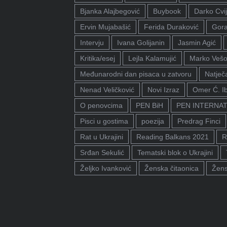
Bjanka Alajbegović
Buybook
Darko Cvij
Ervin Mujabašić
Ferida Duraković
Gora
Intervju
Ivana Golijanin
Jasmin Agić
Kritika/esej
Lejla Kalamujić
Marko Vešo
Međunarodni dan pisaca u zatvoru
Natječa
Nenad Veličković
Novi Izraz
Omer Ć. I
O penovcima
PEN BiH
PEN INTERNA
Pisci u gostima
poezija
Predrag Finci
Rat u Ukrajini
Reading Balkans 2021
R
Srđan Sekulić
Tematski blok o Ukrajini
Željko Ivanković
Ženska čitaonica
Žens