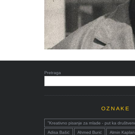
Pretraga
OZNAKE
"Kreativno pisanje za mlade - put ka društven
Adisa Bašić
Ahmed Burić
Almin Kaplan