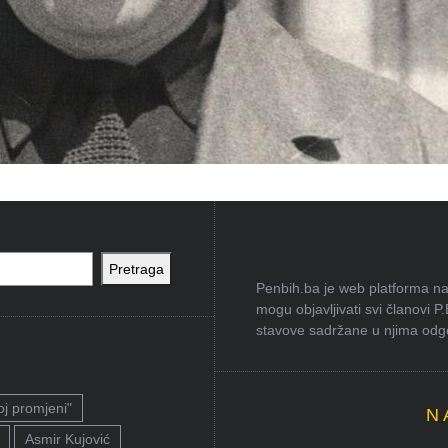
Pretraga
Penbih.ba je web platforma na 
mogu objavljivati svi članovi P
stavove sadržane u njima odgov
oj promjeni"
N
Asmir Kujović