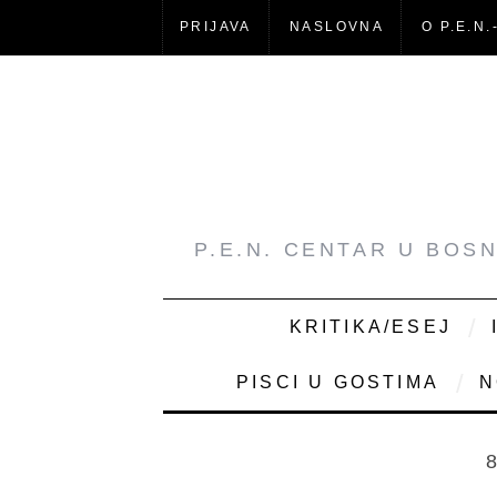
PRIJAVA
NASLOVNA
O P.E.N.
P.E.N. CENTAR U BOS
KRITIKA/ESEJ
PISCI U GOSTIMA
N