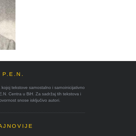
P.E.N.
kojoj tekstove samostalno i samoinicijativno
.E.N. Centra u BiH. Za sadržaj tih tekstova i
ornost snose isključivo autori.
AJNOVIJE