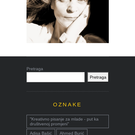
Pretraga
Pretraga
OZNAKE
"Kreativno pisanje za mlade - put ka
društvenoj promjeni"
Adisa Bašić
Ahmed Burić