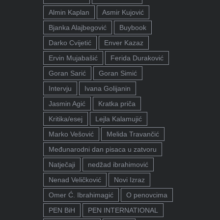
Almin Kaplan
Asmir Kujović
Bjanka Alajbegović
Buybook
Darko Cvijetić
Enver Kazaz
Ervin Mujabašić
Ferida Duraković
Goran Sarić
Goran Simić
Intervju
Ivana Golijanin
Jasmin Agić
Kratka priča
Kritika/esej
Lejla Kalamujić
Marko Vešović
Melida Travančić
Međunarodni dan pisaca u zatvoru
Natječaji
nedžad ibrahimović
Nenad Veličković
Novi Izraz
Omer Ć. Ibrahimagić
O penovcima
PEN BiH
PEN INTERNATIONAL