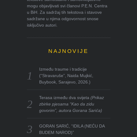
mogu objavljivati svi članovi P.E.N. Centra
u BiH. Za sadržaj tih tekstova i stavove
sadržane u njima odgovornost snose
isključivo autori.
NAJNOVIJE
Između traume i tradicije
(“Stravaruše”, Naida Mujkić,
Buybook, Sarajevo, 2026.)
Terasa između dva svijeta
(Prikaz
zbirke pjesama “Kao da zidu
govorim”, autora Gorana Sarića)
GORAN SARIĆ, “IDILA (NEĆU DA
BUDEM NAROD)”