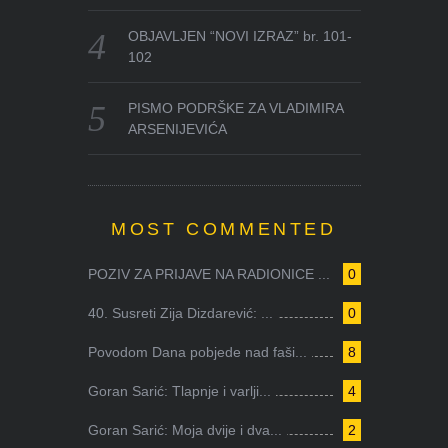
OBJAVLJEN “NOVI IZRAZ” br. 101-
102
PISMO PODRŠKE ZA VLADIMIRA
ARSENIJEVIĆA
MOST COMMENTED
POZIV ZA PRIJAVE NA RADIONICE ...
0
40. Susreti Zija Dizdarević: ...
0
Povodom Dana pobjede nad faši...
8
Goran Sarić: Tlapnje i varlji...
4
Goran Sarić: Moja dvije i dva...
2