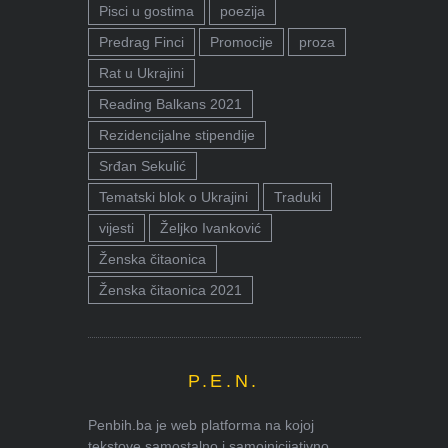
Pisci u gostima
poezija
Predrag Finci
Promocije
proza
Rat u Ukrajini
Reading Balkans 2021
Rezidencijalne stipendije
Srđan Sekulić
Tematski blok o Ukrajini
Traduki
vijesti
Željko Ivanković
Ženska čitaonica
Ženska čitaonica 2021
P.E.N.
Penbih.ba je web platforma na kojoj
tekstove samostalno i samoinicijativno