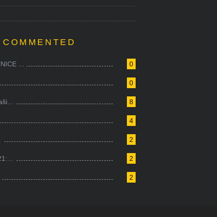
 COMMENTED
ICE ...
0
0
i...
8
4
.
2
1:...
2
2