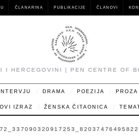
-U
ČLANARINA
PUBLIKACIJE
ČLANOVI
KON
NI I HERCEGOVINI | PEN CENTRE OF 
INTERVJU
DRAMA
POEZIJA
PROZA
OVI IZRAZ
ŽENSKA ČITAONICA
TEMAT
72_337090320917253_8203747649582