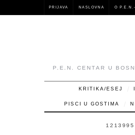
PRIJAVA
NASLOVNA
O P.E.N.
P.E.N. CENTAR U BOS
KRITIKA/ESEJ
PISCI U GOSTIMA
N
1213995