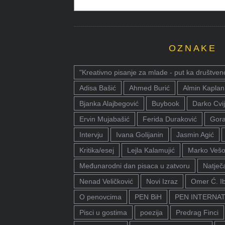
OZNAKE
"Kreativno pisanje za mlade - put ka društven
Adisa Bašić
Ahmed Burić
Almin Kaplan
Bjanka Alajbegović
Buybook
Darko Cvij
Ervin Mujabašić
Ferida Duraković
Gora
Intervju
Ivana Golijanin
Jasmin Agić
Kritika/esej
Lejla Kalamujić
Marko Vešo
Međunarodni dan pisaca u zatvoru
Natječa
Nenad Veličković
Novi Izraz
Omer Ć. I
O penovcima
PEN BiH
PEN INTERNA
Pisci u gostima
poezija
Predrag Finci