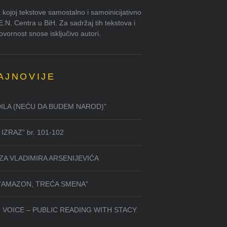
kojoj tekstove samostalno i samoinicijativno
.E.N. Centra u BiH. Za sadržaj tih tekstova i
ornost snose isključivo autori.
AJNOVIJE
DILA (NEĆU DA BUDEM NAROD)”
IZRAZ” br. 101-102
ZA VLADIMIRA ARSENIJEVIĆA
 “AMAZON, TREĆA SMENA”
 VOICE – PUBLIC READING WITH STACY