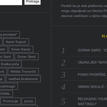
Pretraga
Penbih.ba je web platforma na 
mogu objavljivati svi članovi P
stavove sadržane u njima odgov
oj promjeni"
N
Asmir Kujović
etić
Enver Kazaz
GORAN SARIĆ, “I
n Sarić
Goran Simić
OBJAVLJEN “NOVI 
Kratka priča
vić
Melida Travančić
PISMO PODRŠKE 
ji
nedžad ibrahimović
brahimagić
SRĐAN SEKULIĆ,
TIONAL
RELEASING YOUR
Promocije
proza
MATTINGLY