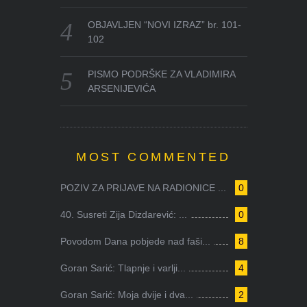
OBJAVLJEN “NOVI IZRAZ” br. 101-
102
PISMO PODRŠKE ZA VLADIMIRA
ARSENIJEVIĆA
MOST COMMENTED
POZIV ZA PRIJAVE NA RADIONICE ...
0
40. Susreti Zija Dizdarević: ...
0
Povodom Dana pobjede nad faši...
8
Goran Sarić: Tlapnje i varlji...
4
Goran Sarić: Moja dvije i dva...
2