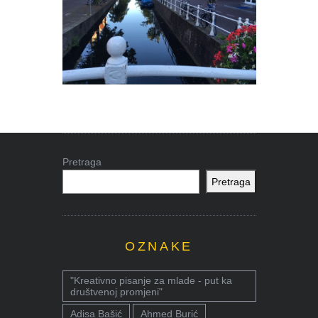
Pretraga
Pretraga
OZNAKE
"Kreativno pisanje za mlade - put ka
društvenoj promjeni"
Adisa Bašić
Ahmed Burić