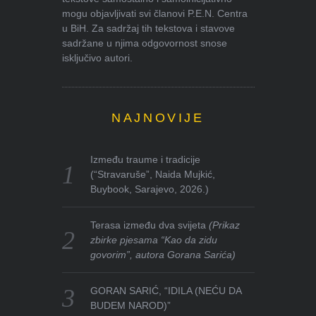
mogu objavljivati svi članovi P.E.N. Centra
u BiH. Za sadržaj tih tekstova i stavove
sadržane u njima odgovornost snose
isključivo autori.
NAJNOVIJE
Između traume i tradicije
(“Stravaruše”, Naida Mujkić,
Buybook, Sarajevo, 2026.)
Terasa između dva svijeta
(Prikaz
zbirke pjesama “Kao da zidu
govorim”, autora Gorana Sarića)
GORAN SARIĆ, “IDILA (NEĆU DA
BUDEM NAROD)”