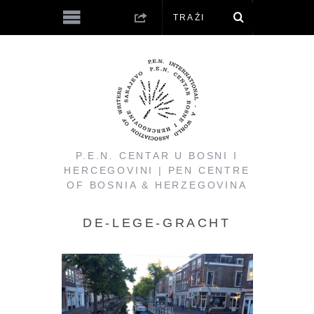
P.E.N. CENTAR U BOSNI I
HERCEGOVINI | PEN CENTRE
OF BOSNIA & HERZEGOVINA
DE-LEGE-GRACHT