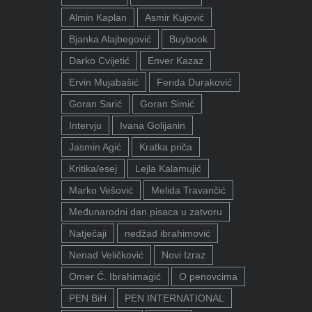
Almin Kaplan
Asmir Kujović
Bjanka Alajbegović
Buybook
Darko Cvijetić
Enver Kazaz
Ervin Mujabašić
Ferida Duraković
Goran Sarić
Goran Simić
Intervju
Ivana Golijanin
Jasmin Agić
Kratka priča
Kritika/esej
Lejla Kalamujić
Marko Vešović
Melida Travančić
Međunarodni dan pisaca u zatvoru
Natječaji
nedžad ibrahimović
Nenad Veličković
Novi Izraz
Omer Ć. Ibrahimagić
O penovcima
PEN BiH
PEN INTERNATIONAL