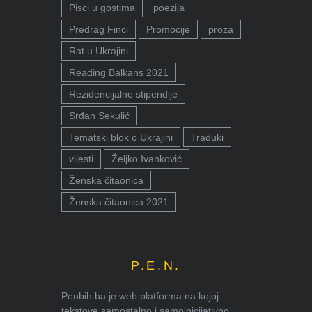
Pisci u gostima
poezija
Predrag Finci
Promocije
proza
Rat u Ukrajini
Reading Balkans 2021
Rezidencijalne stipendije
Srđan Sekulić
Tematski blok o Ukrajini
Traduki
vijesti
Željko Ivanković
Ženska čitaonica
Ženska čitaonica 2021
P.E.N.
Penbih.ba je web platforma na kojoj
tekstove samostalno i samoinicijativno