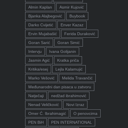
Almin Kaplan
Asmir Kujović
Bjanka Alajbegović
Buybook
Darko Cvijetić
Enver Kazaz
Ervin Mujabašić
Ferida Duraković
Goran Sarić
Goran Simić
Intervju
Ivana Golijanin
Jasmin Agić
Kratka priča
Kritika/esej
Lejla Kalamujić
Marko Vešović
Melida Travančić
Međunarodni dan pisaca u zatvoru
Natječaji
nedžad ibrahimović
Nenad Veličković
Novi Izraz
Omer Ć. Ibrahimagić
O penovcima
PEN BiH
PEN INTERNATIONAL