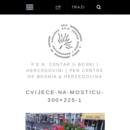
P.E.N. CENTAR U BOSNI I
HERCEGOVINI | PEN CENTRE
OF BOSNIA & HERZEGOVINA
CVIJECE-NA-MOSTICU-
300×225-1