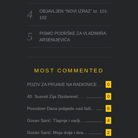
OBJAVLJEN “NOVI IZRAZ” br. 101-
102
PISMO PODRŠKE ZA VLADIMIRA
ARSENIJEVIĆA
MOST COMMENTED
POZIV ZA PRIJAVE NA RADIONICE ...
0
40. Susreti Zija Dizdarević: ...
0
Povodom Dana pobjede nad faši...
8
Goran Sarić: Tlapnje i varlji...
4
Goran Sarić: Moja dvije i dva...
2