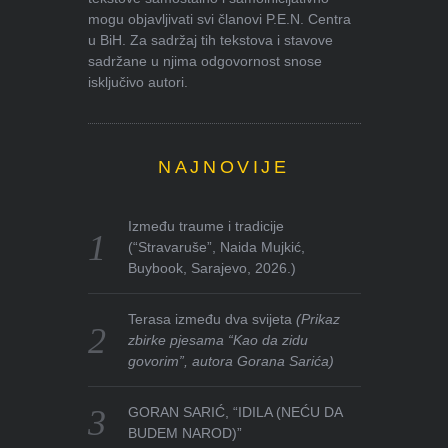
mogu objavljivati svi članovi P.E.N. Centra
u BiH. Za sadržaj tih tekstova i stavove
sadržane u njima odgovornost snose
isključivo autori.
NAJNOVIJE
Između traume i tradicije
(“Stravaruše”, Naida Mujkić,
Buybook, Sarajevo, 2026.)
Terasa između dva svijeta
(Prikaz
zbirke pjesama “Kao da zidu
govorim”, autora Gorana Sarića)
GORAN SARIĆ, “IDILA (NEĆU DA
BUDEM NAROD)”