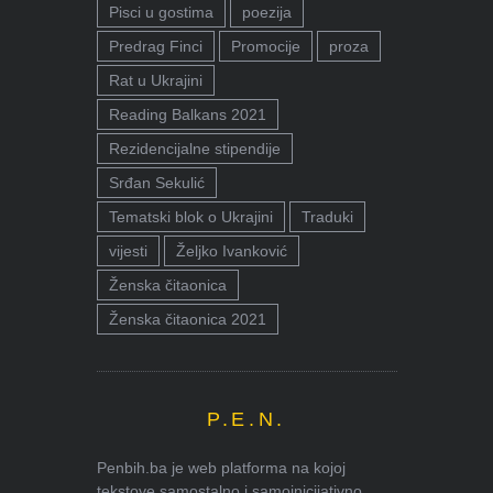
Pisci u gostima
poezija
Predrag Finci
Promocije
proza
Rat u Ukrajini
Reading Balkans 2021
Rezidencijalne stipendije
Srđan Sekulić
Tematski blok o Ukrajini
Traduki
vijesti
Željko Ivanković
Ženska čitaonica
Ženska čitaonica 2021
P.E.N.
Penbih.ba je web platforma na kojoj
tekstove samostalno i samoinicijativno