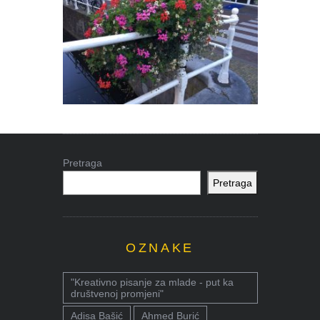
Pretraga
Pretraga
OZNAKE
"Kreativno pisanje za mlade - put ka
društvenoj promjeni"
Adisa Bašić
Ahmed Burić