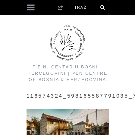
P.E.N. CENTAR U BOSNI I
HERCEGOVINI | PEN CENTRE
OF BOSNIA & HERZEGOVINA
116574324_598165587791035_