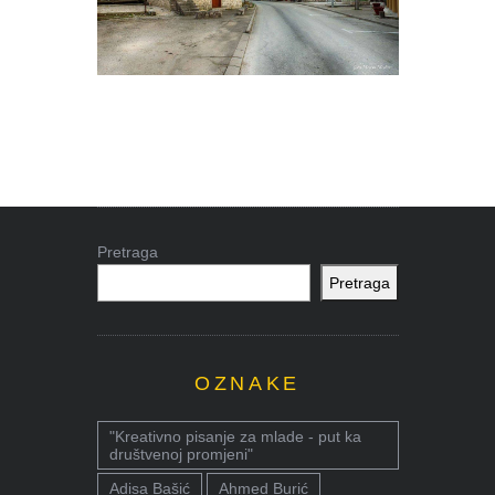
Pretraga
Pretraga
OZNAKE
"Kreativno pisanje za mlade - put ka
društvenoj promjeni"
Adisa Bašić
Ahmed Burić