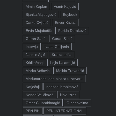
Almin Kaplan
Asmir Kujović
Bjanka Alajbegović
Buybook
Darko Cvijetić
Enver Kazaz
Ervin Mujabašić
Ferida Duraković
Goran Sarić
Goran Simić
Intervju
Ivana Golijanin
Jasmin Agić
Kratka priča
Kritika/esej
Lejla Kalamujić
Marko Vešović
Melida Travančić
Međunarodni dan pisaca u zatvoru
Natječaji
nedžad ibrahimović
Nenad Veličković
Novi Izraz
Omer Ć. Ibrahimagić
O penovcima
PEN BiH
PEN INTERNATIONAL