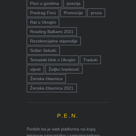
Pisci u gostima
poezija
Predrag Finci
Promocije
proza
Rat u Ukrajini
Reading Balkans 2021
Rezidencijalne stipendije
Srđan Sekulić
Tematski blok o Ukrajini
Traduki
vijesti
Željko Ivanković
Ženska čitaonica
Ženska čitaonica 2021
P.E.N.
Penbih.ba je web platforma na kojoj
tekstove samostalno i samoinicijativno