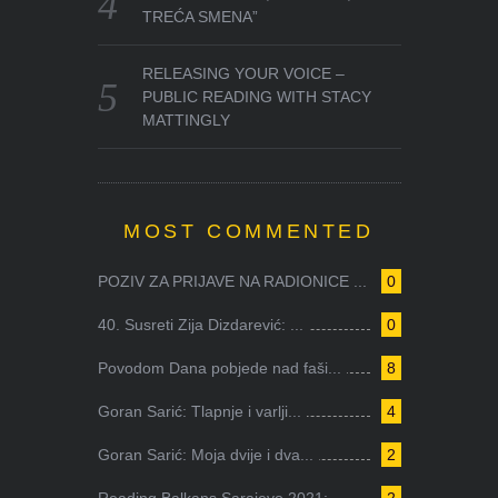
TREĆA SMENA”
RELEASING YOUR VOICE –
PUBLIC READING WITH STACY
MATTINGLY
MOST COMMENTED
POZIV ZA PRIJAVE NA RADIONICE ...
0
40. Susreti Zija Dizdarević: ...
0
Povodom Dana pobjede nad faši...
8
Goran Sarić: Tlapnje i varlji...
4
Goran Sarić: Moja dvije i dva...
2