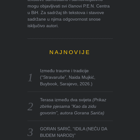
mogu objavljivati svi članovi P.E.N. Centra
u BiH. Za sadržaj tih tekstova i stavove
sadržane u njima odgovornost snose
isključivo autori.
NAJNOVIJE
Između traume i tradicije
(“Stravaruše”, Naida Mujkić,
Buybook, Sarajevo, 2026.)
Terasa između dva svijeta
(Prikaz
zbirke pjesama “Kao da zidu
govorim”, autora Gorana Sarića)
GORAN SARIĆ, “IDILA (NEĆU DA
BUDEM NAROD)”