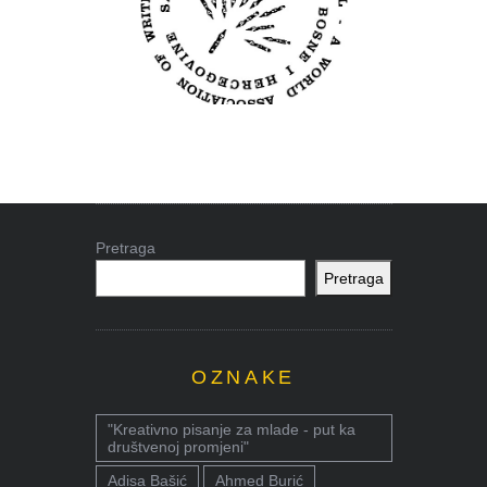
Pretraga
Pretraga
OZNAKE
"Kreativno pisanje za mlade - put ka
društvenoj promjeni"
Adisa Bašić
Ahmed Burić