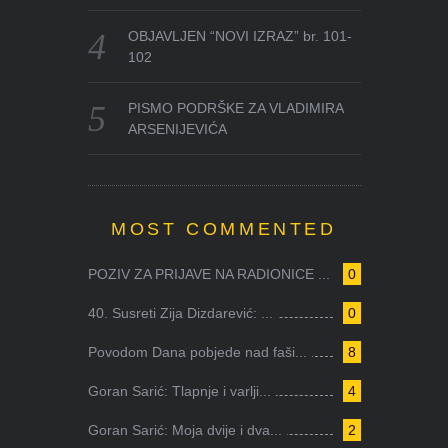
OBJAVLJEN “NOVI IZRAZ” br. 101-
102
PISMO PODRŠKE ZA VLADIMIRA
ARSENIJEVIĆA
MOST COMMENTED
POZIV ZA PRIJAVE NA RADIONICE ...
0
40. Susreti Zija Dizdarević: ...
0
Povodom Dana pobjede nad faši...
8
Goran Sarić: Tlapnje i varlji...
4
Goran Sarić: Moja dvije i dva...
2