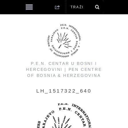
P.E.N. CENTAR U BOSNI I
HERCEGOVINI | PEN CENTRE
OF BOSNIA & HERZEGOVINA
LH_1517322_640