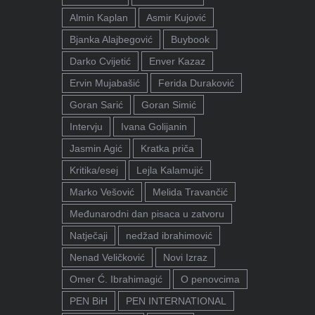
Almin Kaplan
Asmir Kujović
Bjanka Alajbegović
Buybook
Darko Cvijetić
Enver Kazaz
Ervin Mujabašić
Ferida Duraković
Goran Sarić
Goran Simić
Intervju
Ivana Golijanin
Jasmin Agić
Kratka priča
Kritika/esej
Lejla Kalamujić
Marko Vešović
Melida Travančić
Međunarodni dan pisaca u zatvoru
Natječaji
nedžad ibrahimović
Nenad Veličković
Novi Izraz
Omer Ć. Ibrahimagić
O penovcima
PEN BiH
PEN INTERNATIONAL