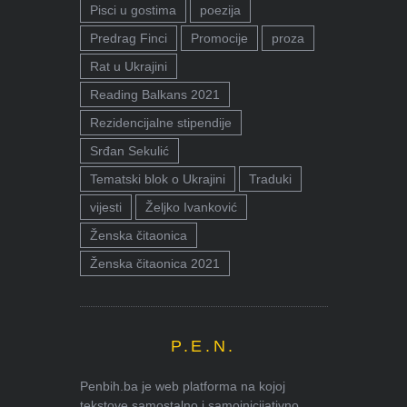
Pisci u gostima
poezija
Predrag Finci
Promocije
proza
Rat u Ukrajini
Reading Balkans 2021
Rezidencijalne stipendije
Srđan Sekulić
Tematski blok o Ukrajini
Traduki
vijesti
Željko Ivanković
Ženska čitaonica
Ženska čitaonica 2021
P.E.N.
Penbih.ba je web platforma na kojoj
tekstove samostalno i samoinicijativno