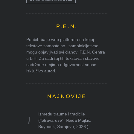
P.E.N.
Penbih.ba je web platforma na kojoj
tekstove samostalno i samoinicijativno
mogu objavljivati svi članovi P.E.N. Centra
u BiH. Za sadržaj tih tekstova i stavove
sadržane u njima odgovornost snose
isključivo autori.
NAJNOVIJE
Između traume i tradicije
(“Stravaruše”, Naida Mujkić,
Buybook, Sarajevo, 2026.)