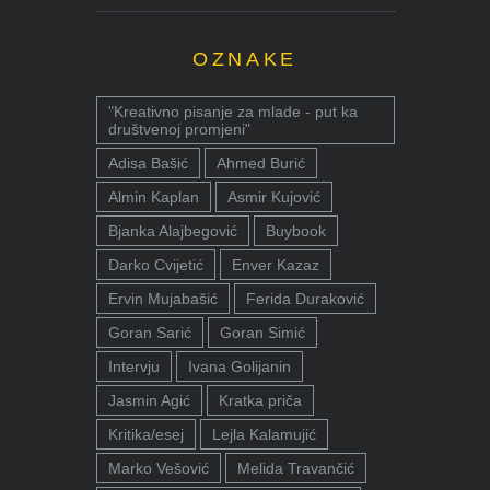
OZNAKE
"Kreativno pisanje za mlade - put ka
društvenoj promjeni"
Adisa Bašić
Ahmed Burić
Almin Kaplan
Asmir Kujović
Bjanka Alajbegović
Buybook
Darko Cvijetić
Enver Kazaz
Ervin Mujabašić
Ferida Duraković
Goran Sarić
Goran Simić
Intervju
Ivana Golijanin
Jasmin Agić
Kratka priča
Kritika/esej
Lejla Kalamujić
Marko Vešović
Melida Travančić