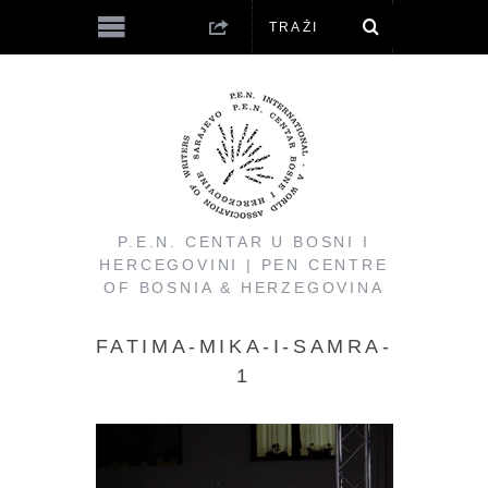
P.E.N. CENTAR U BOSNI I
HERCEGOVINI | PEN CENTRE
OF BOSNIA & HERZEGOVINA
FATIMA-MIKA-I-SAMRA-
1