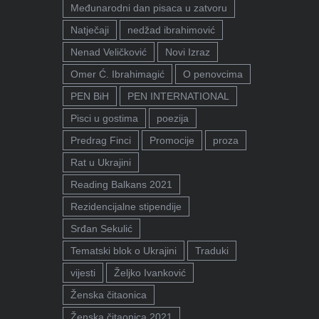
Međunarodni dan pisaca u zatvoru
Natječaji
nedžad ibrahimović
Nenad Veličković
Novi Izraz
Omer Ć. Ibrahimagić
O penovcima
PEN BiH
PEN INTERNATIONAL
Pisci u gostima
poezija
Predrag Finci
Promocije
proza
Rat u Ukrajini
Reading Balkans 2021
Rezidencijalne stipendije
Srđan Sekulić
Tematski blok o Ukrajini
Traduki
vijesti
Željko Ivanković
Ženska čitaonica
Ženska čitaonica 2021