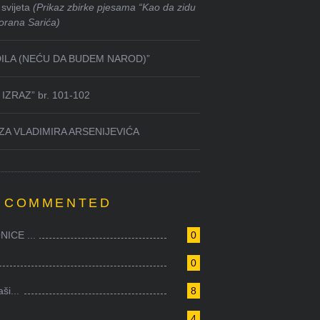
svijeta
(Prikaz zbirke pjesama “Kao da zidu
orana Sarića)
DILA (NEĆU DA BUDEM NAROD)”
IZRAZ” br. 101-102
ZA VLADIMIRA ARSENIJEVIĆA
 COMMENTED
ICE ...
0
0
i...
8
4