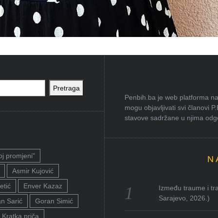
Pretraga
Penbih.ba je web platforma na 
mogu objavljivati svi članovi P
stavove sadržane u njima odgov
oj promjeni"
N
Asmir Kujović
etić
Enver Kazaz
Između traume i tra
Sarajevo, 2026.)
n Sarić
Goran Simić
Kratka priča