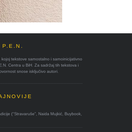
P.E.N.
kojoj tekstove samostalno i samoinicijativno
.E.N. Centra u BiH. Za sadržaj tih tekstova i
ornost snose isključivo autori.
AJNOVIJE
dicije (“Stravaruše”, Naida Mujkić, Buybook,