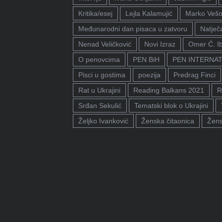
Kritika/esej
Lejla Kalamujić
Marko Vešo
Međunarodni dan pisaca u zatvoru
Natječa
Nenad Veličković
Novi Izraz
Omer Ć. I
O penovcima
PEN BiH
PEN INTERNA
Pisci u gostima
poezija
Predrag Finci
Rat u Ukrajini
Reading Balkans 2021
R
Srđan Sekulić
Tematski blok o Ukrajini
Željko Ivanković
Ženska čitaonica
Žens