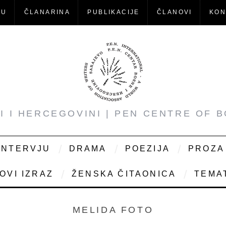
-U
ČLANARINA
PUBLIKACIJE
ČLANOVI
KON
NI I HERCEGOVINI | PEN CENTRE OF 
INTERVJU
DRAMA
POEZIJA
PROZA
OVI IZRAZ
ŽENSKA ČITAONICA
TEMAT
MELIDA FOTO