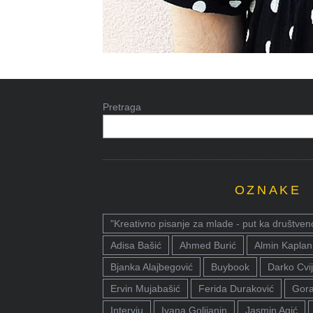
Pretraga
OZNAKE
"Kreativno pisanje za mlade - put ka društven
Adisa Bašić
Ahmed Burić
Almin Kaplan
Bjanka Alajbegović
Buybook
Darko Cvij
Ervin Mujabašić
Ferida Duraković
Gora
Intervju
Ivana Golijanin
Jasmin Agić