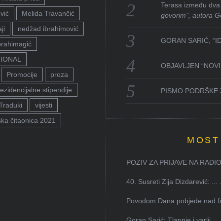
Terasa između dva 
vić
Melida Travančić
govorim”, autora G
ji
nedžad ibrahimović
GORAN SARIĆ, “I
brahimagić
TIONAL
OBJAVLJEN “NOVI 
Promocije
proza
ezidencijalne stipendije
PISMO PODRŠKE 
Traduki
vijesti
ka čitaonica 2021
MOST
POZIV ZA PRIJAVE NA RADION
40. Susreti Zija Dizdarević: ...
Povodom Dana pobjede nad faš
Goran Sarić: Tlapnje i varlji...