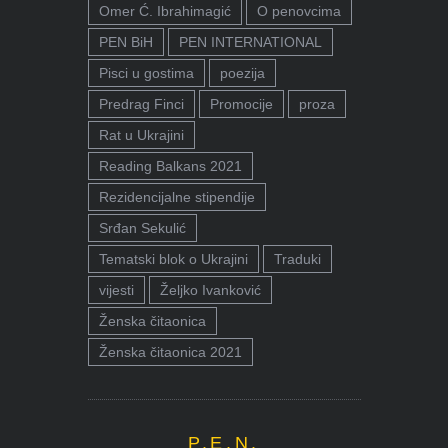
Omer Ć. Ibrahimagić
O penovcima
PEN BiH
PEN INTERNATIONAL
Pisci u gostima
poezija
Predrag Finci
Promocije
proza
Rat u Ukrajini
Reading Balkans 2021
Rezidencijalne stipendije
Srđan Sekulić
Tematski blok o Ukrajini
Traduki
vijesti
Željko Ivanković
Ženska čitaonica
Ženska čitaonica 2021
P.E.N.