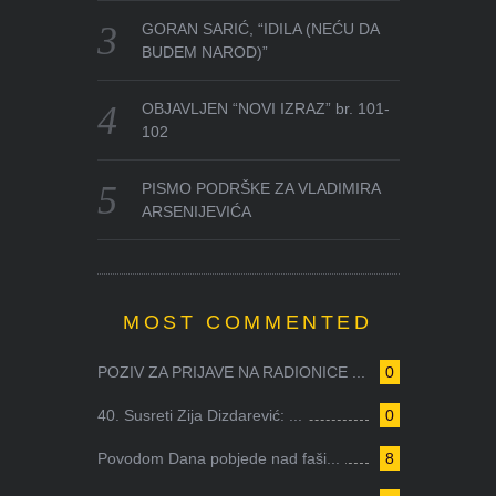
GORAN SARIĆ, “IDILA (NEĆU DA
BUDEM NAROD)”
OBJAVLJEN “NOVI IZRAZ” br. 101-
102
PISMO PODRŠKE ZA VLADIMIRA
ARSENIJEVIĆA
MOST COMMENTED
POZIV ZA PRIJAVE NA RADIONICE ...
0
40. Susreti Zija Dizdarević: ...
0
Povodom Dana pobjede nad faši...
8