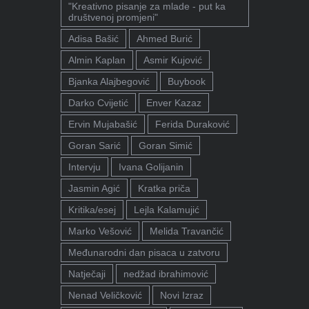
"Kreativno pisanje za mlade - put ka
društvenoj promjeni"
Adisa Bašić
Ahmed Burić
Almin Kaplan
Asmir Kujović
Bjanka Alajbegović
Buybook
Darko Cvijetić
Enver Kazaz
Ervin Mujabašić
Ferida Duraković
Goran Sarić
Goran Simić
Intervju
Ivana Golijanin
Jasmin Agić
Kratka priča
Kritika/esej
Lejla Kalamujić
Marko Vešović
Melida Travančić
Međunarodni dan pisaca u zatvoru
Natječaji
nedžad ibrahimović
Nenad Veličković
Novi Izraz