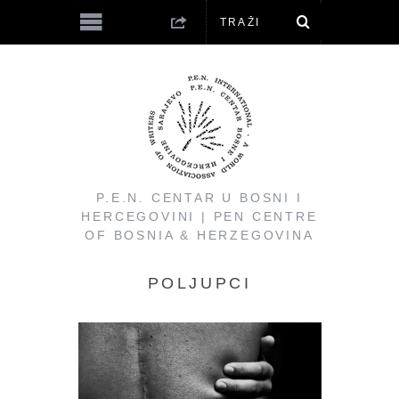
P.E.N. CENTAR U BOSNI I
HERCEGOVINI | PEN CENTRE
OF BOSNIA & HERZEGOVINA
POLJUPCI