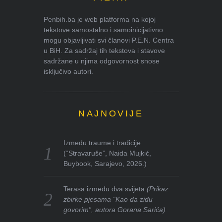
Penbih.ba je web platforma na kojoj
tekstove samostalno i samoinicijativno
mogu objavljivati svi članovi P.E.N. Centra
u BiH. Za sadržaj tih tekstova i stavove
sadržane u njima odgovornost snose
isključivo autori.
NAJNOVIJE
Između traume i tradicije
(“Stravaruše”, Naida Mujkić,
Buybook, Sarajevo, 2026.)
Terasa između dva svijeta
(Prikaz
zbirke pjesama “Kao da zidu
govorim”, autora Gorana Sarića)