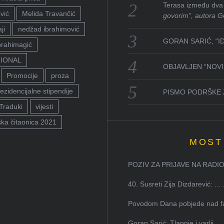
Terasa između dva 
vić
Melida Travančić
govorim”, autora G
ji
nedžad ibrahimović
GORAN SARIĆ, “I
brahimagić
TIONAL
OBJAVLJEN “NOVI 
Promocije
proza
ezidencijalne stipendije
PISMO PODRŠKE 
Traduki
vijesti
ka čitaonica 2021
MOST
POZIV ZA PRIJAVE NA RADION
40. Susreti Zija Dizdarević: ...
Povodom Dana pobjede nad faš
Goran Sarić: Tlapnje i varlji...