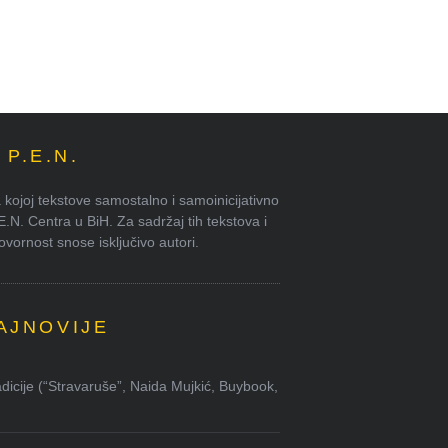
P.E.N.
kojoj tekstove samostalno i samoinicijativno
.E.N. Centra u BiH. Za sadržaj tih tekstova i
ornost snose isključivo autori.
AJNOVIJE
dicije (“Stravaruše”, Naida Mujkić, Buybook,