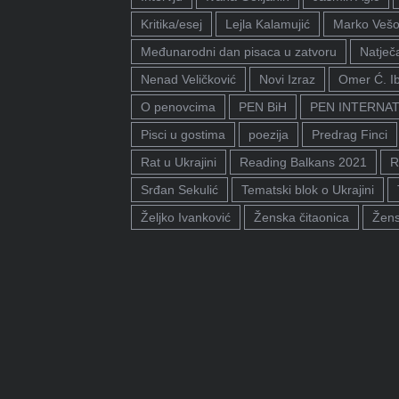
Kritika/esej
Lejla Kalamujić
Marko Vešo
Međunarodni dan pisaca u zatvoru
Natječa
Nenad Veličković
Novi Izraz
Omer Ć. I
O penovcima
PEN BiH
PEN INTERNA
Pisci u gostima
poezija
Predrag Finci
Rat u Ukrajini
Reading Balkans 2021
R
Srđan Sekulić
Tematski blok o Ukrajini
Željko Ivanković
Ženska čitaonica
Žens