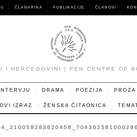
-U
ČLANARINA
PUBLIKACIJE
ČLANOVI
KON
NI I HERCEGOVINI | PEN CENTRE OF 
INTERVJU
DRAMA
POEZIJA
PROZA
OVI IZRAZ
ŽENSKA ČITAONICA
TEMAT
34_210058283620458_70436258100029