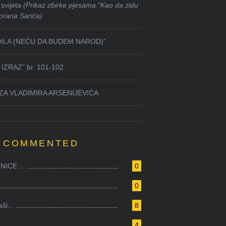
svijeta
(Prikaz zbirke pjesama “Kao da zidu
orana Sarića)
DILA (NEĆU DA BUDEM NAROD)”
IZRAZ” br. 101-102
ZA VLADIMIRA ARSENIJEVIĆA
 COMMENTED
ICE ...
0
0
i...
8
4