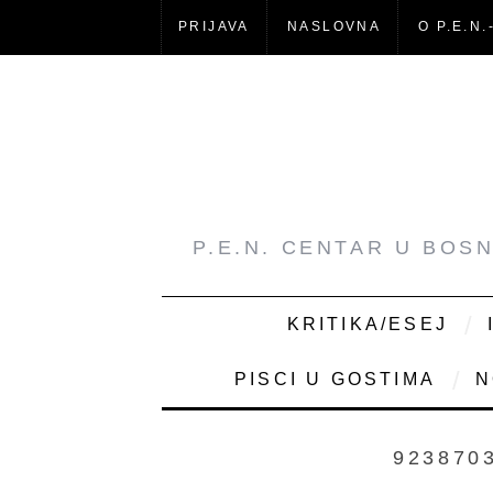
PRIJAVA
NASLOVNA
O P.E.N.
P.E.N. CENTAR U BOS
KRITIKA/ESEJ
PISCI U GOSTIMA
N
923870