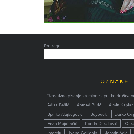
Pretraga
OZNAKE
"Kreativno pisanje za mlade - put ka društven
Adisa Bašić
Ahmed Burić
Almin Kaplan
Bjanka Alajbegović
Buybook
Darko Cvij
Ervin Mujabašić
Ferida Duraković
Gora
Intervju
Ivana Golijanin
Jasmin Agić