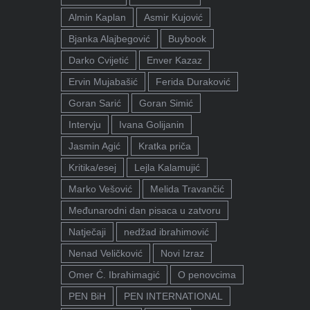
Almin Kaplan
Asmir Kujović
Bjanka Alajbegović
Buybook
Darko Cvijetić
Enver Kazaz
Ervin Mujabašić
Ferida Duraković
Goran Sarić
Goran Simić
Intervju
Ivana Golijanin
Jasmin Agić
Kratka priča
Kritika/esej
Lejla Kalamujić
Marko Vešović
Melida Travančić
Međunarodni dan pisaca u zatvoru
Natječaji
nedžad ibrahimović
Nenad Veličković
Novi Izraz
Omer Ć. Ibrahimagić
O penovcima
PEN BiH
PEN INTERNATIONAL