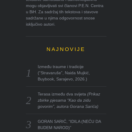
mogu objavljivati svi članovi P.E.N. Centra
u BiH. Za sadržaj tih tekstova i stavove
sadržane u njima odgovornost snose
isključivo autori.
NAJNOVIJE
Između traume i tradicije
(“Stravaruše”, Naida Mujkić,
Buybook, Sarajevo, 2026.)
Terasa između dva svijeta
(Prikaz
zbirke pjesama “Kao da zidu
govorim”, autora Gorana Sarića)
GORAN SARIĆ, “IDILA (NEĆU DA
BUDEM NAROD)”