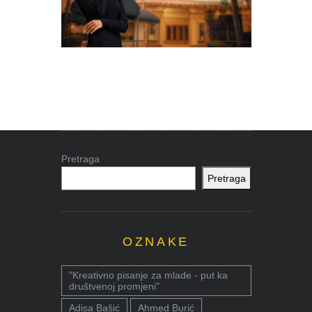
Pretraga
Pretraga
OZNAKE
"Kreativno pisanje za mlade - put ka
društvenoj promjeni"
Adisa Bašić
Ahmed Burić