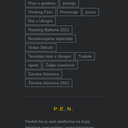
Pisci u gostima
poezija
Predrag Finci
Promocije
proza
Rat u Ukrajini
Reading Balkans 2021
Rezidencijalne stipendije
Srđan Sekulić
Tematski blok o Ukrajini
Traduki
vijesti
Željko Ivanković
Ženska čitaonica
Ženska čitaonica 2021
P.E.N.
Penbih.ba je web platforma na kojoj
tekstove samostalno i samoinicijativno