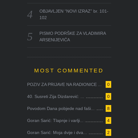
OBJAVLJEN “NOVI IZRAZ” br. 101-
102
PISMO PODRŠKE ZA VLADIMIRA
ARSENIJEVIĆA
MOST COMMENTED
POZIV ZA PRIJAVE NA RADIONICE ...
0
40. Susreti Zija Dizdarević: ...
0
Povodom Dana pobjede nad faši...
8
Goran Sarić: Tlapnje i varlji...
4
Goran Sarić: Moja dvije i dva...
2