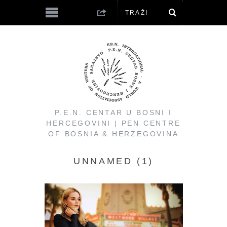
P.E.N. CENTAR U BOSNI I
HERCEGOVINI | PEN CENTRE
OF BOSNIA & HERZEGOVINA
UNNAMED (1)