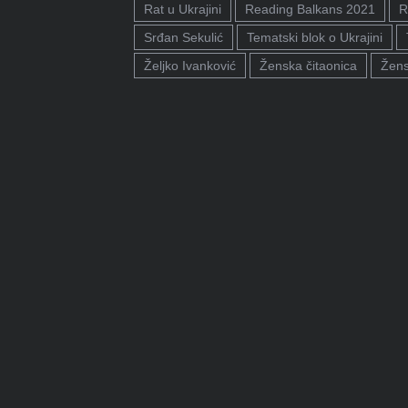
Rat u Ukrajini
Reading Balkans 2021
R
Srđan Sekulić
Tematski blok o Ukrajini
Željko Ivanković
Ženska čitaonica
Žens