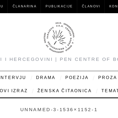
-U
ČLANARINA
PUBLIKACIJE
ČLANOVI
KON
NI I HERCEGOVINI | PEN CENTRE OF 
INTERVJU
DRAMA
POEZIJA
PROZA
OVI IZRAZ
ŽENSKA ČITAONICA
TEMAT
UNNAMED-3-1536×1152-1