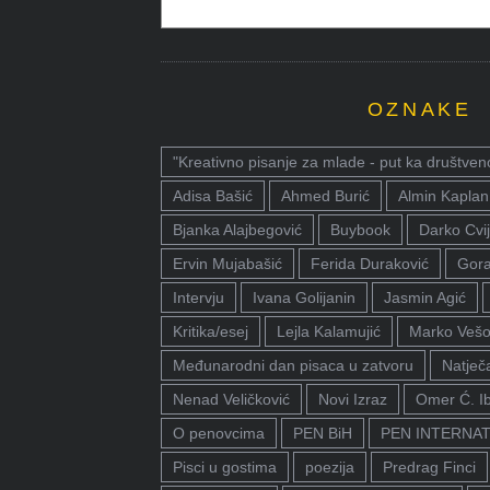
OZNAKE
"Kreativno pisanje za mlade - put ka društven
Adisa Bašić
Ahmed Burić
Almin Kaplan
Bjanka Alajbegović
Buybook
Darko Cvij
Ervin Mujabašić
Ferida Duraković
Gora
Intervju
Ivana Golijanin
Jasmin Agić
Kritika/esej
Lejla Kalamujić
Marko Vešo
Međunarodni dan pisaca u zatvoru
Natječa
Nenad Veličković
Novi Izraz
Omer Ć. I
O penovcima
PEN BiH
PEN INTERNA
Pisci u gostima
poezija
Predrag Finci