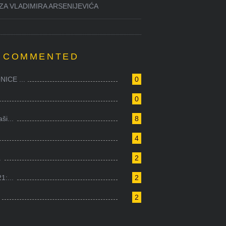
ZA VLADIMIRA ARSENIJEVIĆA
 COMMENTED
ICE ...
0
0
i...
8
4
.
2
1:...
2
2