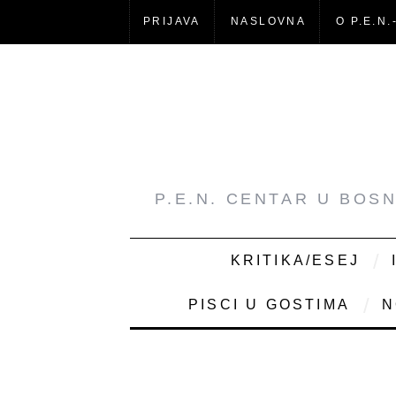
PRIJAVA
NASLOVNA
O P.E.N.
P.E.N. CENTAR U BOS
KRITIKA/ESEJ
PISCI U GOSTIMA
N