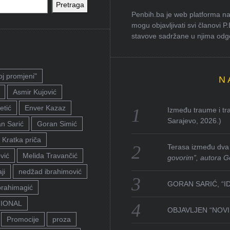
Pretraga
Penbih.ba je web platforma na 
mogu objavljivati svi članovi P
stavove sadržane u njima odgov
oj promjeni"
N
Asmir Kujović
etić
Enver Kazaz
Između traume i tra
Sarajevo, 2026.)
n Sarić
Goran Simić
Kratka priča
Terasa između dva 
vić
Melida Travančić
govorim”, autora G
ji
nedžad ibrahimović
GORAN SARIĆ, “I
brahimagić
TIONAL
OBJAVLJEN “NOVI 
Promocije
proza