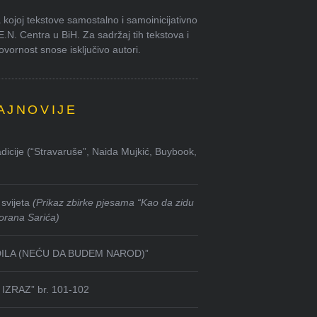
kojoj tekstove samostalno i samoinicijativno
.E.N. Centra u BiH. Za sadržaj tih tekstova i
ornost snose isključivo autori.
AJNOVIJE
dicije (“Stravaruše”, Naida Mujkić, Buybook,
svijeta
(Prikaz zbirke pjesama “Kao da zidu
orana Sarića)
DILA (NEĆU DA BUDEM NAROD)”
IZRAZ” br. 101-102