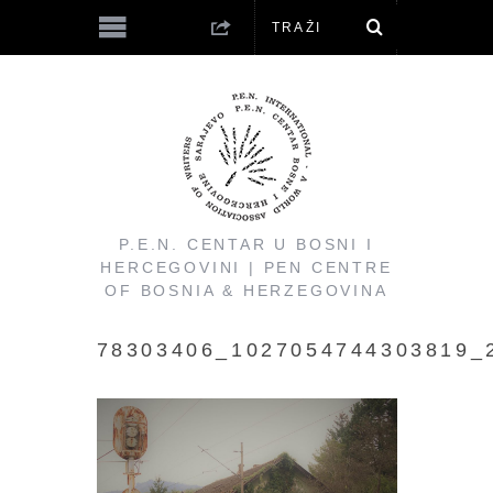
P.E.N. CENTAR U BOSNI I
HERCEGOVINI | PEN CENTRE
OF BOSNIA & HERZEGOVINA
78303406_1027054744303819_