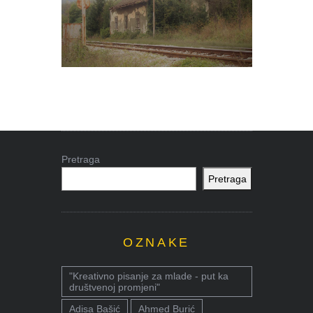
Pretraga
Pretraga
OZNAKE
"Kreativno pisanje za mlade - put ka
društvenoj promjeni"
Adisa Bašić
Ahmed Burić