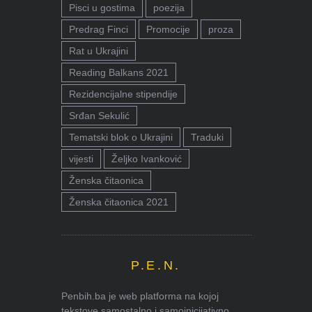
Pisci u gostima
poezija
Predrag Finci
Promocije
proza
Rat u Ukrajini
Reading Balkans 2021
Rezidencijalne stipendije
Srđan Sekulić
Tematski blok o Ukrajini
Traduki
vijesti
Željko Ivanković
Ženska čitaonica
Ženska čitaonica 2021
P.E.N.
Penbih.ba je web platforma na kojoj
tekstove samostalno i samoinicijativno