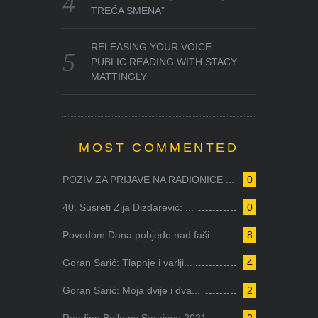
TREĆA SMENA”
RELEASING YOUR VOICE –
PUBLIC READING WITH STACY
MATTINGLY
MOST COMMENTED
POZIV ZA PRIJAVE NA RADIONICE ...
0
40. Susreti Zija Dizdarević: ...
0
Povodom Dana pobjede nad faši...
8
Goran Sarić: Tlapnje i varlji...
4
Goran Sarić: Moja dvije i dva...
2