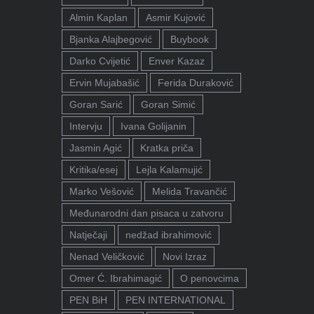
Almin Kaplan
Asmir Kujović
Bjanka Alajbegović
Buybook
Darko Cvijetić
Enver Kazaz
Ervin Mujabašić
Ferida Duraković
Goran Sarić
Goran Simić
Intervju
Ivana Golijanin
Jasmin Agić
Kratka priča
Kritika/esej
Lejla Kalamujić
Marko Vešović
Melida Travančić
Međunarodni dan pisaca u zatvoru
Natječaji
nedžad ibrahimović
Nenad Veličković
Novi Izraz
Omer Ć. Ibrahimagić
O penovcima
PEN BiH
PEN INTERNATIONAL