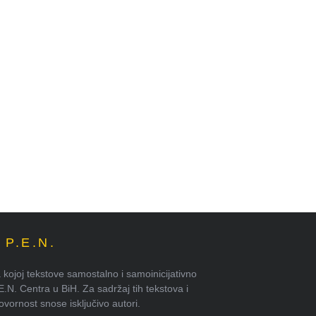
P.E.N.
kojoj tekstove samostalno i samoinicijativno
.E.N. Centra u BiH. Za sadržaj tih tekstova i
ornost snose isključivo autori.