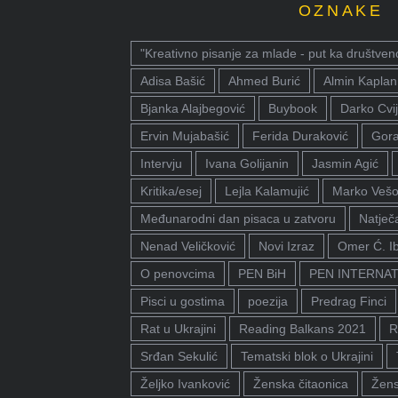
OZNAKE
"Kreativno pisanje za mlade - put ka društven
Adisa Bašić
Ahmed Burić
Almin Kaplan
Bjanka Alajbegović
Buybook
Darko Cvij
Ervin Mujabašić
Ferida Duraković
Gora
Intervju
Ivana Golijanin
Jasmin Agić
Kritika/esej
Lejla Kalamujić
Marko Vešo
Međunarodni dan pisaca u zatvoru
Natječa
Nenad Veličković
Novi Izraz
Omer Ć. I
O penovcima
PEN BiH
PEN INTERNA
Pisci u gostima
poezija
Predrag Finci
Rat u Ukrajini
Reading Balkans 2021
R
Srđan Sekulić
Tematski blok o Ukrajini
Željko Ivanković
Ženska čitaonica
Žens