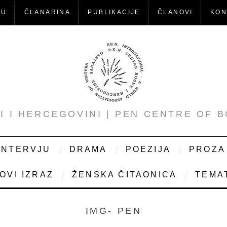
-U
ČLANARINA
PUBLIKACIJE
ČLANOVI
KON
NI I HERCEGOVINI | PEN CENTRE OF 
INTERVJU
DRAMA
POEZIJA
PROZA
OVI IZRAZ
ŽENSKA ČITAONICA
TEMAT
IMG- PEN