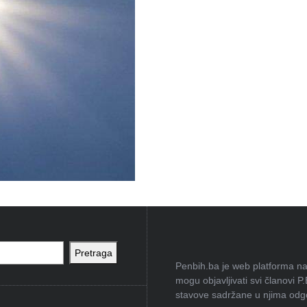
Pretraga
Penbih.ba je web platforma na 
mogu objavljivati svi članovi P
stavove sadržane u njima odgov