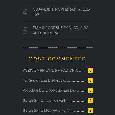
OBJAVLJEN “NOVI IZRAZ” br. 101-
102
PISMO PODRŠKE ZA VLADIMIRA
ARSENIJEVIĆA
MOST COMMENTED
POZIV ZA PRIJAVE NA RADIONICE ...
0
40. Susreti Zija Dizdarević: ...
0
Povodom Dana pobjede nad faši...
8
Goran Sarić: Tlapnje i varlji...
4
Goran Sarić: Moja dvije i dva...
2