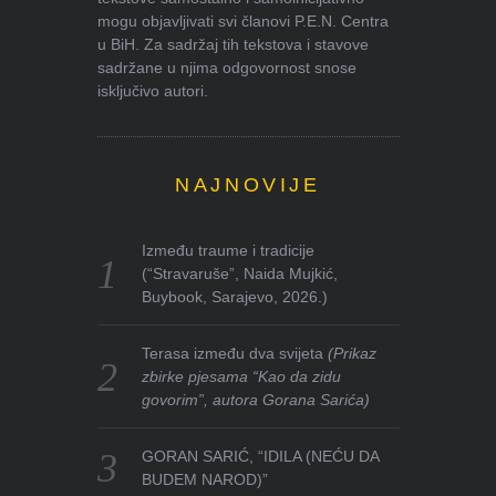
mogu objavljivati svi članovi P.E.N. Centra
u BiH. Za sadržaj tih tekstova i stavove
sadržane u njima odgovornost snose
isključivo autori.
NAJNOVIJE
Između traume i tradicije
(“Stravaruše”, Naida Mujkić,
Buybook, Sarajevo, 2026.)
Terasa između dva svijeta
(Prikaz
zbirke pjesama “Kao da zidu
govorim”, autora Gorana Sarića)
GORAN SARIĆ, “IDILA (NEĆU DA
BUDEM NAROD)”