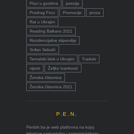
Pisci u gostima
poezija
Predrag Finci
Promocije
proza
Rat u Ukrajini
Reading Balkans 2021
Rezidencijalne stipendije
Srđan Sekulić
Tematski blok o Ukrajini
Traduki
vijesti
Željko Ivanković
Ženska čitaonica
Ženska čitaonica 2021
P.E.N.
Penbih.ba je web platforma na kojoj
tekstove samostalno i samoinicijativno