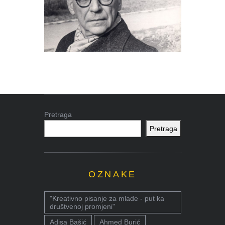
Pretraga
Pretraga
OZNAKE
"Kreativno pisanje za mlade - put ka
društvenoj promjeni"
Adisa Bašić
Ahmed Burić