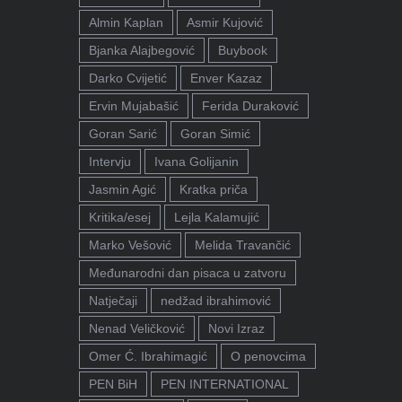
Almin Kaplan
Asmir Kujović
Bjanka Alajbegović
Buybook
Darko Cvijetić
Enver Kazaz
Ervin Mujabašić
Ferida Duraković
Goran Sarić
Goran Simić
Intervju
Ivana Golijanin
Jasmin Agić
Kratka priča
Kritika/esej
Lejla Kalamujić
Marko Vešović
Melida Travančić
Međunarodni dan pisaca u zatvoru
Natječaji
nedžad ibrahimović
Nenad Veličković
Novi Izraz
Omer Ć. Ibrahimagić
O penovcima
PEN BiH
PEN INTERNATIONAL