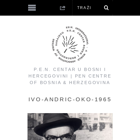
P.E.N. CENTAR U BOSNI I
HERCEGOVINI | PEN CENTRE
OF BOSNIA & HERZEGOVINA
IVO-ANDRIC-OKO-1965