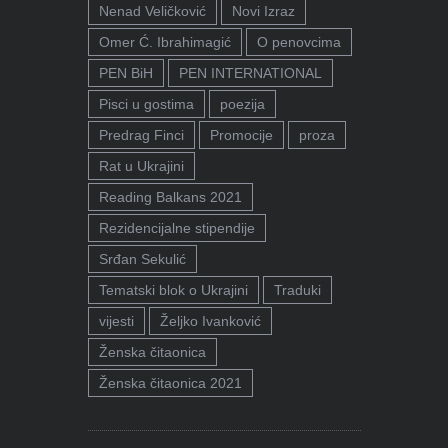
Nenad Veličković
Novi Izraz
Omer Ć. Ibrahimagić
O penovcima
PEN BiH
PEN INTERNATIONAL
Pisci u gostima
poezija
Predrag Finci
Promocije
proza
Rat u Ukrajini
Reading Balkans 2021
Rezidencijalne stipendije
Srđan Sekulić
Tematski blok o Ukrajini
Traduki
vijesti
Željko Ivanković
Ženska čitaonica
Ženska čitaonica 2021