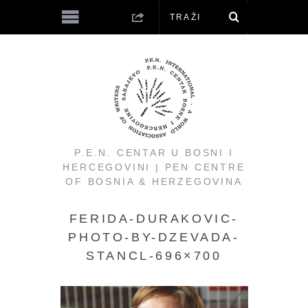
P.E.N. CENTAR U BOSNI I
HERCEGOVINI | PEN CENTRE
OF BOSNIA & HERZEGOVINA
FERIDA-DURAKOVIC-
PHOTO-BY-DZEVADA-
STANCL-696×700