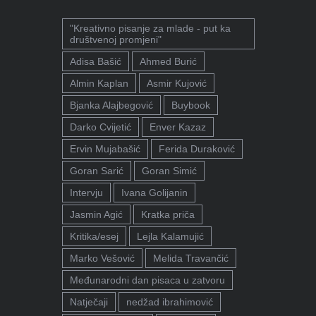
"Kreativno pisanje za mlade - put ka
društvenoj promjeni"
Adisa Bašić
Ahmed Burić
Almin Kaplan
Asmir Kujović
Bjanka Alajbegović
Buybook
Darko Cvijetić
Enver Kazaz
Ervin Mujabašić
Ferida Duraković
Goran Sarić
Goran Simić
Intervju
Ivana Golijanin
Jasmin Agić
Kratka priča
Kritika/esej
Lejla Kalamujić
Marko Vešović
Melida Travančić
Međunarodni dan pisaca u zatvoru
Natječaji
nedžad ibrahimović