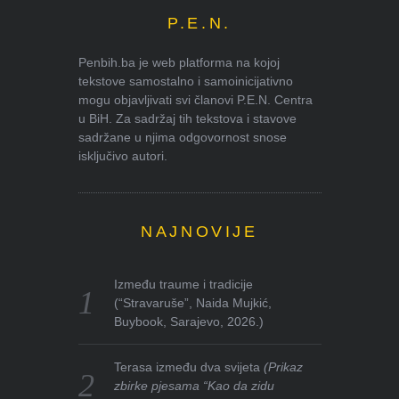
P.E.N.
Penbih.ba je web platforma na kojoj
tekstove samostalno i samoinicijativno
mogu objavljivati svi članovi P.E.N. Centra
u BiH. Za sadržaj tih tekstova i stavove
sadržane u njima odgovornost snose
isključivo autori.
NAJNOVIJE
Između traume i tradicije
(“Stravaruše”, Naida Mujkić,
Buybook, Sarajevo, 2026.)
Terasa između dva svijeta
(Prikaz
zbirke pjesama “Kao da zidu