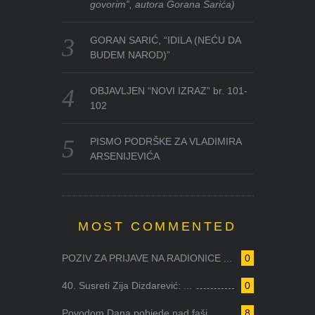
govorim”, autora Gorana Sarića)
GORAN SARIĆ, “IDILA (NEĆU DA
BUDEM NAROD)”
OBJAVLJEN “NOVI IZRAZ” br. 101-
102
PISMO PODRŠKE ZA VLADIMIRA
ARSENIJEVIĆA
MOST COMMENTED
POZIV ZA PRIJAVE NA RADIONICE ...
0
40. Susreti Zija Dizdarević: ...
0
Povodom Dana pobjede nad faši...
8