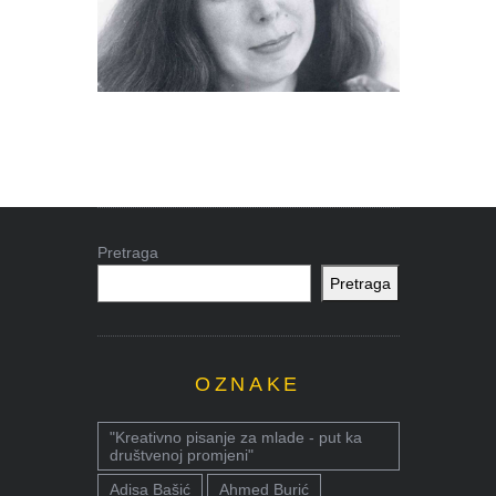
Pretraga
Pretraga
OZNAKE
"Kreativno pisanje za mlade - put ka
društvenoj promjeni"
Adisa Bašić
Ahmed Burić