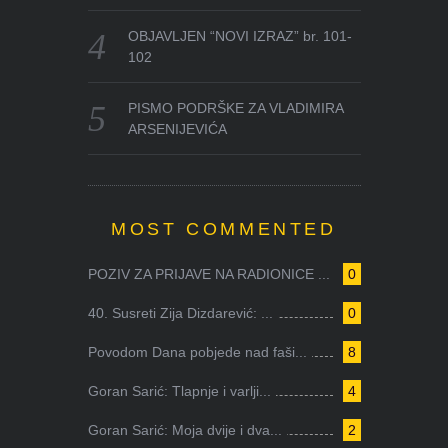
OBJAVLJEN “NOVI IZRAZ” br. 101-
102
PISMO PODRŠKE ZA VLADIMIRA
ARSENIJEVIĆA
MOST COMMENTED
POZIV ZA PRIJAVE NA RADIONICE ...
0
40. Susreti Zija Dizdarević: ...
0
Povodom Dana pobjede nad faši...
8
Goran Sarić: Tlapnje i varlji...
4
Goran Sarić: Moja dvije i dva...
2