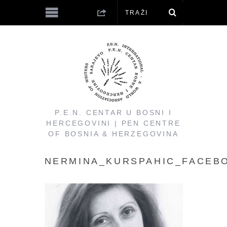
P.E.N. CENTAR U BOSNI I
HERCEGOVINI | PEN CENTRE
OF BOSNIA & HERZEGOVINA
NERMINA_KURSPAHIC_FACEB