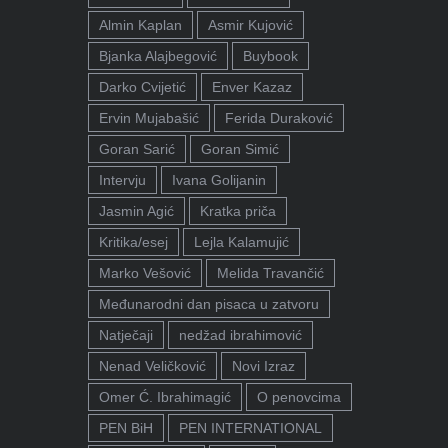
Almin Kaplan
Asmir Kujović
Bjanka Alajbegović
Buybook
Darko Cvijetić
Enver Kazaz
Ervin Mujabašić
Ferida Duraković
Goran Sarić
Goran Simić
Intervju
Ivana Golijanin
Jasmin Agić
Kratka priča
Kritika/esej
Lejla Kalamujić
Marko Vešović
Melida Travančić
Međunarodni dan pisaca u zatvoru
Natječaji
nedžad ibrahimović
Nenad Veličković
Novi Izraz
Omer Ć. Ibrahimagić
O penovcima
PEN BiH
PEN INTERNATIONAL