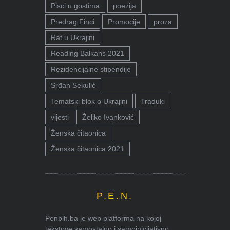
Pisci u gostima
poezija
Predrag Finci
Promocije
proza
Rat u Ukrajini
Reading Balkans 2021
Rezidencijalne stipendije
Srđan Sekulić
Tematski blok o Ukrajini
Traduki
vijesti
Željko Ivanković
Ženska čitaonica
Ženska čitaonica 2021
P.E.N.
Penbih.ba je web platforma na kojoj
tekstove samostalno i samoinicijativno