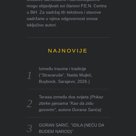
mogu objavljivati svi članovi P.E.N. Centra
u BiH. Za sadržaj tih tekstova i stavove
sadržane u njima odgovornost snose
isključivo autori.
NAJNOVIJE
Između traume i tradicije
(“Stravaruše”, Naida Mujkić,
Buybook, Sarajevo, 2026.)
Terasa između dva svijeta
(Prikaz
zbirke pjesama “Kao da zidu
govorim”, autora Gorana Sarića)
GORAN SARIĆ, “IDILA (NEĆU DA
BUDEM NAROD)”