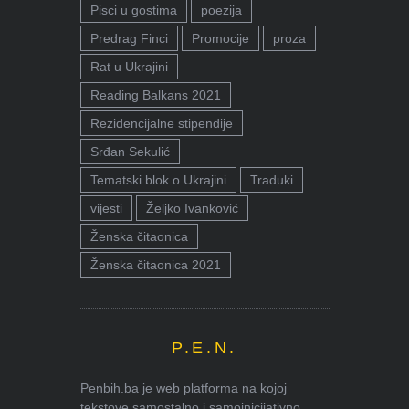
Pisci u gostima
poezija
Predrag Finci
Promocije
proza
Rat u Ukrajini
Reading Balkans 2021
Rezidencijalne stipendije
Srđan Sekulić
Tematski blok o Ukrajini
Traduki
vijesti
Željko Ivanković
Ženska čitaonica
Ženska čitaonica 2021
P.E.N.
Penbih.ba je web platforma na kojoj
tekstove samostalno i samoinicijativno