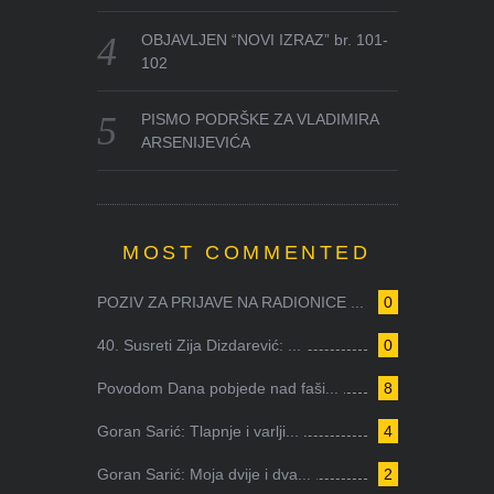
OBJAVLJEN “NOVI IZRAZ” br. 101-
102
PISMO PODRŠKE ZA VLADIMIRA
ARSENIJEVIĆA
MOST COMMENTED
POZIV ZA PRIJAVE NA RADIONICE ...
0
40. Susreti Zija Dizdarević: ...
0
Povodom Dana pobjede nad faši...
8
Goran Sarić: Tlapnje i varlji...
4
Goran Sarić: Moja dvije i dva...
2