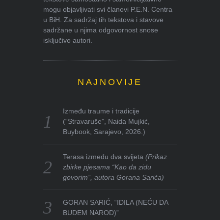
mogu objavljivati svi članovi P.E.N. Centra
u BiH. Za sadržaj tih tekstova i stavove
sadržane u njima odgovornost snose
isključivo autori.
NAJNOVIJE
Između traume i tradicije
(“Stravaruše”, Naida Mujkić,
Buybook, Sarajevo, 2026.)
Terasa između dva svijeta
(Prikaz
zbirke pjesama “Kao da zidu
govorim”, autora Gorana Sarića)
GORAN SARIĆ, “IDILA (NEĆU DA
BUDEM NAROD)”