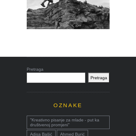
Pretraga
Pretraga
OZNAKE
"Kreativno pisanje za mlade - put ka
društvenoj promjeni"
Adisa Bašić
Ahmed Burić