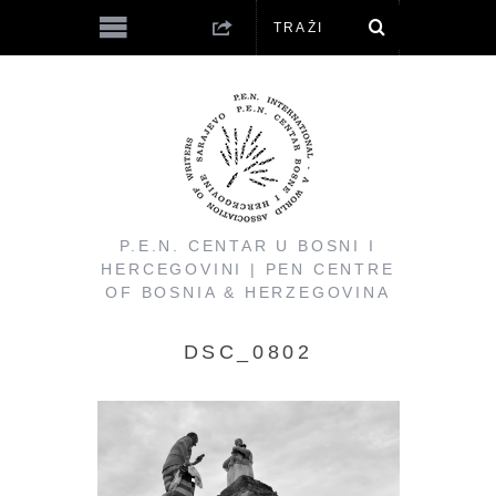
P.E.N. CENTAR U BOSNI I
HERCEGOVINI | PEN CENTRE
OF BOSNIA & HERZEGOVINA
DSC_0802