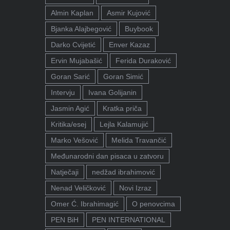
Almin Kaplan
Asmir Kujović
Bjanka Alajbegović
Buybook
Darko Cvijetić
Enver Kazaz
Ervin Mujabašić
Ferida Duraković
Goran Sarić
Goran Simić
Intervju
Ivana Golijanin
Jasmin Agić
Kratka priča
Kritika/esej
Lejla Kalamujić
Marko Vešović
Melida Travančić
Međunarodni dan pisaca u zatvoru
Natječaji
nedžad ibrahimović
Nenad Veličković
Novi Izraz
Omer Ć. Ibrahimagić
O penovcima
PEN BiH
PEN INTERNATIONAL