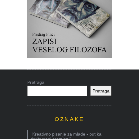
Pretraga
Pretraga
OZNAKE
"Kreativno pisanje za mlade - put ka