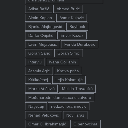
društvenoj promjeni"
Adisa Bašić
Ahmed Burić
Almin Kaplan
Asmir Kujović
Bjanka Alajbegović
Buybook
Darko Cvijetić
Enver Kazaz
Ervin Mujabašić
Ferida Duraković
Goran Sarić
Goran Simić
Intervju
Ivana Golijanin
Jasmin Agić
Kratka priča
Kritika/esej
Lejla Kalamujić
Marko Vešović
Melida Travančić
Međunarodni dan pisaca u zatvoru
Natječaji
nedžad ibrahimović
Nenad Veličković
Novi Izraz
Omer Ć. Ibrahimagić
O penovcima