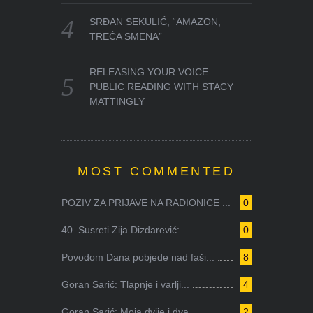
SRĐAN SEKULIĆ, “AMAZON,
TREĆA SMENA”
RELEASING YOUR VOICE –
PUBLIC READING WITH STACY
MATTINGLY
MOST COMMENTED
POZIV ZA PRIJAVE NA RADIONICE ...
0
40. Susreti Zija Dizdarević: ...
0
Povodom Dana pobjede nad faši...
8
Goran Sarić: Tlapnje i varlji...
4
Goran Sarić: Moja dvije i dva...
2