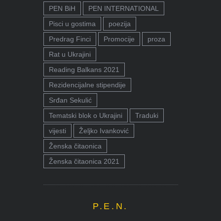
PEN BiH
PEN INTERNATIONAL
Pisci u gostima
poezija
Predrag Finci
Promocije
proza
Rat u Ukrajini
Reading Balkans 2021
Rezidencijalne stipendije
Srđan Sekulić
Tematski blok o Ukrajini
Traduki
vijesti
Željko Ivanković
Ženska čitaonica
Ženska čitaonica 2021
P.E.N.