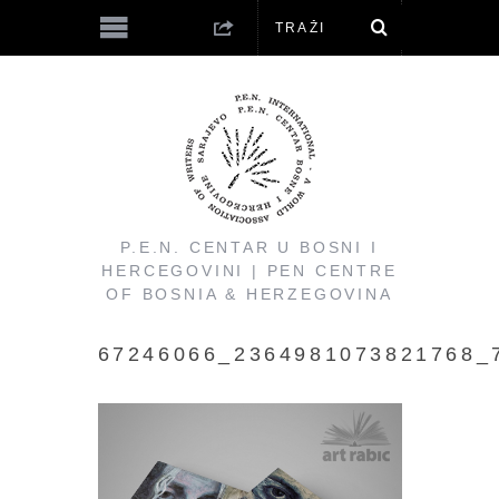
P.E.N. CENTAR U BOSNI I
HERCEGOVINI | PEN CENTRE
OF BOSNIA & HERZEGOVINA
67246066_2364981073821768_