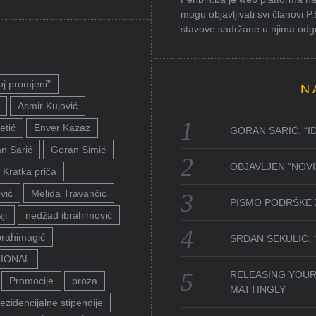
mogu objavljivati svi članovi P
stavove sadržane u njima odgov
oj promjeni"
N
Asmir Kujović
etić
Enver Kazaz
GORAN SARIĆ, “I
n Sarić
Goran Simić
OBJAVLJEN “NOVI 
Kratka priča
vić
Melida Travančić
PISMO PODRŠKE 
ji
nedžad ibrahimović
brahimagić
SRĐAN SEKULIĆ,
TIONAL
RELEASING YOUR
Promocije
proza
MATTINGLY
ezidencijalne stipendije