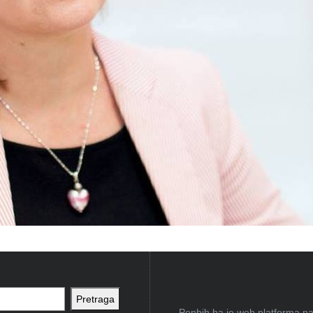
Pretraga
Penbih.ba je web platforma na 