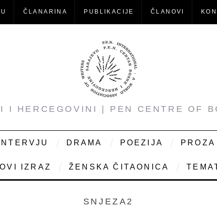
-U
ČLANARINA
PUBLIKACIJE
ČLANOVI
KON
NI I HERCEGOVINI | PEN CENTRE OF 
INTERVJU
DRAMA
POEZIJA
PROZA
OVI IZRAZ
ŽENSKA ČITAONICA
TEMAT
SNJEZA2