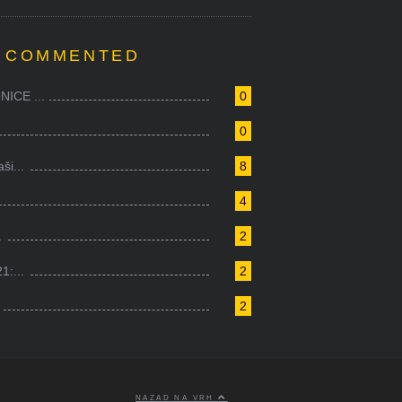
 COMMENTED
ICE ...
0
0
i...
8
4
.
2
1:...
2
2
NAZAD NA VRH