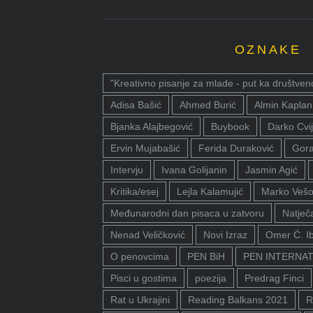
OZNAKE
"Kreativno pisanje za mlade - put ka društven
Adisa Bašić
Ahmed Burić
Almin Kaplan
Bjanka Alajbegović
Buybook
Darko Cvij
Ervin Mujabašić
Ferida Duraković
Gora
Intervju
Ivana Golijanin
Jasmin Agić
Kritika/esej
Lejla Kalamujić
Marko Vešo
Međunarodni dan pisaca u zatvoru
Natječa
Nenad Veličković
Novi Izraz
Omer Ć. I
O penovcima
PEN BiH
PEN INTERNA
Pisci u gostima
poezija
Predrag Finci
Rat u Ukrajini
Reading Balkans 2021
R