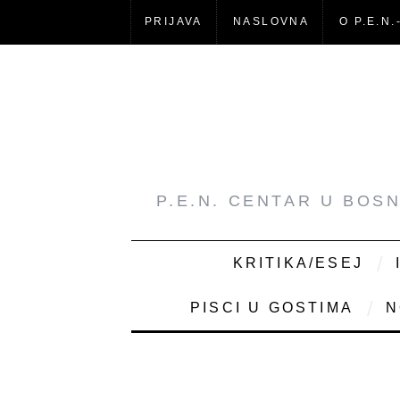
PRIJAVA
NASLOVNA
O P.E.N.
P.E.N. CENTAR U BOS
KRITIKA/ESEJ
PISCI U GOSTIMA
N