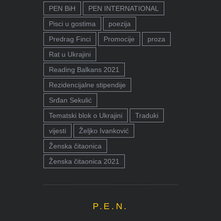
PEN BiH
PEN INTERNATIONAL
Pisci u gostima
poezija
Predrag Finci
Promocije
proza
Rat u Ukrajini
Reading Balkans 2021
Rezidencijalne stipendije
Srđan Sekulić
Tematski blok o Ukrajini
Traduki
vijesti
Željko Ivanković
Ženska čitaonica
Ženska čitaonica 2021
P.E.N.