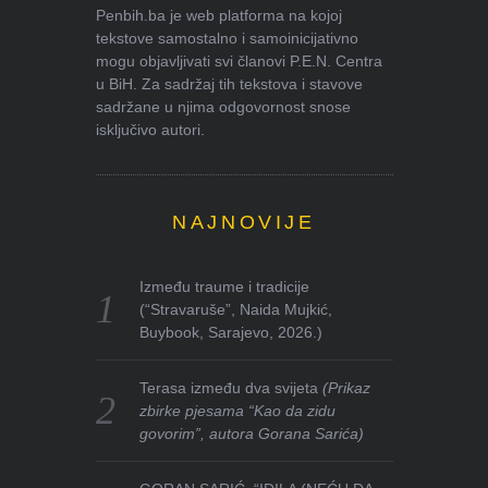
Penbih.ba je web platforma na kojoj
tekstove samostalno i samoinicijativno
mogu objavljivati svi članovi P.E.N. Centra
u BiH. Za sadržaj tih tekstova i stavove
sadržane u njima odgovornost snose
isključivo autori.
NAJNOVIJE
Između traume i tradicije
(“Stravaruše”, Naida Mujkić,
Buybook, Sarajevo, 2026.)
Terasa između dva svijeta
(Prikaz
zbirke pjesama “Kao da zidu
govorim”, autora Gorana Sarića)