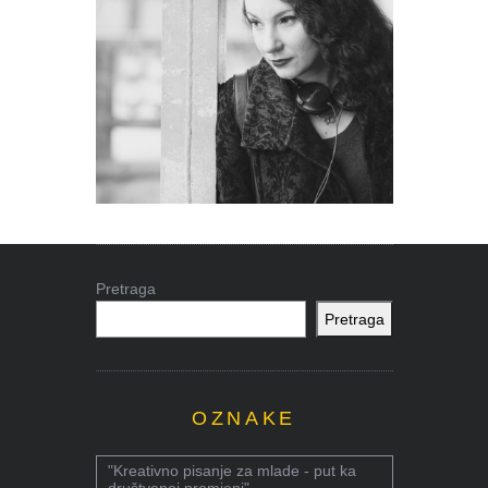
Pretraga
Pretraga
OZNAKE
"Kreativno pisanje za mlade - put ka
društvenoj promjeni"