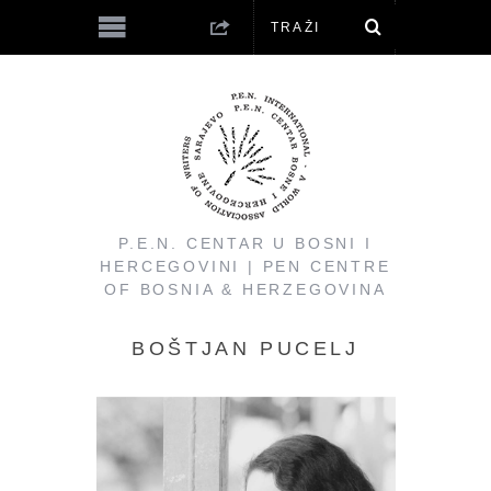
P.E.N. CENTAR U BOSNI I
HERCEGOVINI | PEN CENTRE
OF BOSNIA & HERZEGOVINA
BOŠTJAN PUCELJ