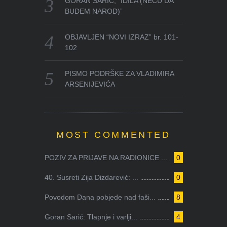
GORAN SARIĆ, “IDILA (NEĆU DA
BUDEM NAROD)”
OBJAVLJEN “NOVI IZRAZ” br. 101-
102
PISMO PODRŠKE ZA VLADIMIRA
ARSENIJEVIĆA
MOST COMMENTED
POZIV ZA PRIJAVE NA RADIONICE ...
0
40. Susreti Zija Dizdarević: ...
0
Povodom Dana pobjede nad faši...
8
Goran Sarić: Tlapnje i varlji...
4