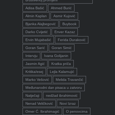
Adisa Bašić
Ahmed Burić
Almin Kaplan
Asmir Kujović
Bjanka Alajbegović
Buybook
Darko Cvijetić
Enver Kazaz
Ervin Mujabašić
Ferida Duraković
Goran Sarić
Goran Simić
Intervju
Ivana Golijanin
Jasmin Agić
Kratka priča
Kritika/esej
Lejla Kalamujić
Marko Vešović
Melida Travančić
Međunarodni dan pisaca u zatvoru
Natječaji
nedžad ibrahimović
Nenad Veličković
Novi Izraz
Omer Ć. Ibrahimagić
O penovcima