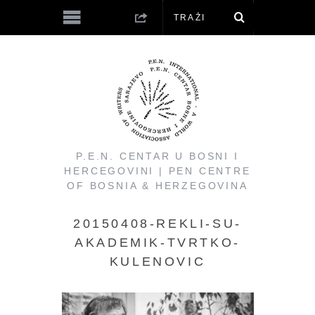
P.E.N. CENTAR U BOSNI I
HERCEGOVINI | PEN CENTRE
OF BOSNIA & HERZEGOVINA
20150408-REKLI-SU-
AKADEMIK-TVRTKO-
KULENOVIC