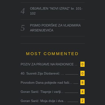
OBJAVLJEN “NOVI IZRAZ” br. 101-
102
PISMO PODRŠKE ZA VLADIMIRA
ARSENIJEVIĆA
MOST COMMENTED
POZIV ZA PRIJAVE NA RADIONICE ...
0
40. Susreti Zija Dizdarević: ...
0
Povodom Dana pobjede nad faši...
8
Goran Sarić: Tlapnje i varlji...
4
Goran Sarić: Moja dvije i dva...
2