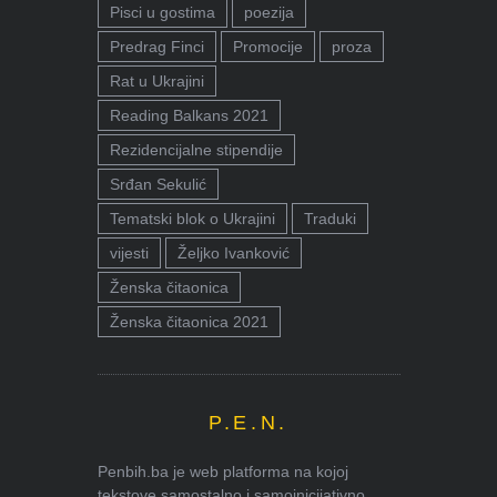
Pisci u gostima
poezija
Predrag Finci
Promocije
proza
Rat u Ukrajini
Reading Balkans 2021
Rezidencijalne stipendije
Srđan Sekulić
Tematski blok o Ukrajini
Traduki
vijesti
Željko Ivanković
Ženska čitaonica
Ženska čitaonica 2021
P.E.N.
Penbih.ba je web platforma na kojoj
tekstove samostalno i samoinicijativno