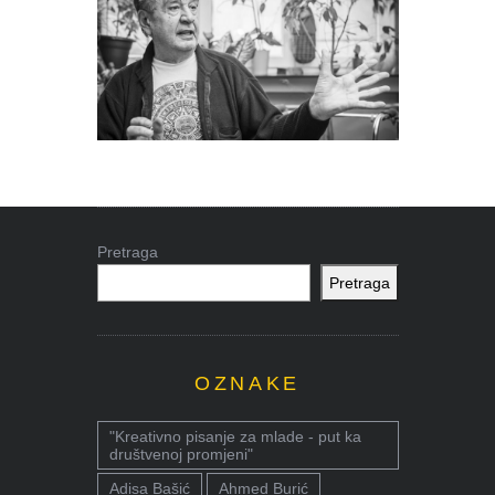
Pretraga
Pretraga
OZNAKE
"Kreativno pisanje za mlade - put ka
društvenoj promjeni"
Adisa Bašić
Ahmed Burić