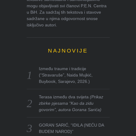
mogu objavljivati svi članovi P.E.N. Centra
u BiH. Za sadržaj tih tekstova i stavove
sadržane u njima odgovornost snose
isključivo autori.
NAJNOVIJE
Između traume i tradicije
(“Stravaruše”, Naida Mujkić,
Buybook, Sarajevo, 2026.)
Terasa između dva svijeta
(Prikaz
zbirke pjesama “Kao da zidu
govorim”, autora Gorana Sarića)
GORAN SARIĆ, “IDILA (NEĆU DA
BUDEM NAROD)”