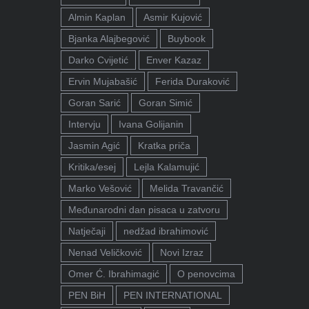
Almin Kaplan
Asmir Kujović
Bjanka Alajbegović
Buybook
Darko Cvijetić
Enver Kazaz
Ervin Mujabašić
Ferida Duraković
Goran Sarić
Goran Simić
Intervju
Ivana Golijanin
Jasmin Agić
Kratka priča
Kritika/esej
Lejla Kalamujić
Marko Vešović
Melida Travančić
Međunarodni dan pisaca u zatvoru
Natječaji
nedžad ibrahimović
Nenad Veličković
Novi Izraz
Omer Ć. Ibrahimagić
O penovcima
PEN BiH
PEN INTERNATIONAL